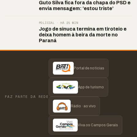
Guto Silva fica fora da chapa do PSD e
envia mensagem: ‘estou triste’
POLICIAL · HÁ 21 MIN
Jogo de sinuca termina em tiroteio e
deixa homem à beira da morte no
Paraná
Portal de notícias
App de turismo
FAZ PARTE DA REDE
Rádio · ao vivo
Viva os Campos Gerais