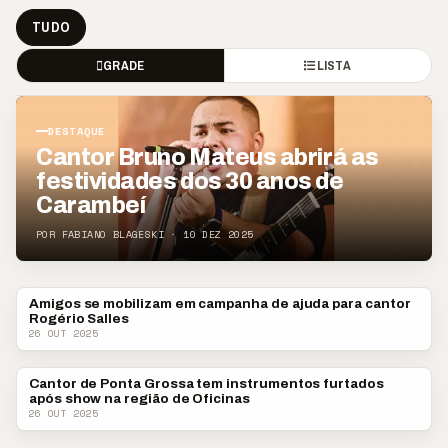
TUDO
GRADE
LISTA
DESTAQUE
Cantor Bruno Mateus abrirá as
festividades dos 30 anos de
Carambeí
POR FABIANO BLAGESKI · 10 DEZ 2025
Amigos se mobilizam em campanha de ajuda para cantor
#VCCOMABNT
Rogério Salles
26 OUT 2025
Cantor de Ponta Grossa tem instrumentos furtados
POLICIAL
após show na região de Oficinas
26 OUT 2025