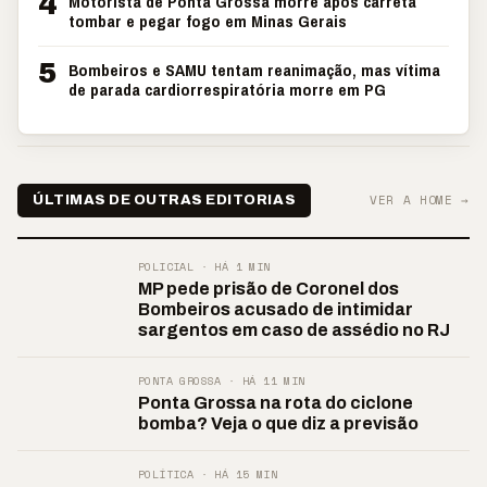
4
Motorista de Ponta Grossa morre após carreta
tombar e pegar fogo em Minas Gerais
5
Bombeiros e SAMU tentam reanimação, mas vítima
de parada cardiorrespiratória morre em PG
VER A HOME →
ÚLTIMAS DE OUTRAS EDITORIAS
POLICIAL · HÁ 1 MIN
MP pede prisão de Coronel dos
Bombeiros acusado de intimidar
sargentos em caso de assédio no RJ
PONTA GROSSA · HÁ 11 MIN
Ponta Grossa na rota do ciclone
bomba? Veja o que diz a previsão
POLÍTICA · HÁ 15 MIN