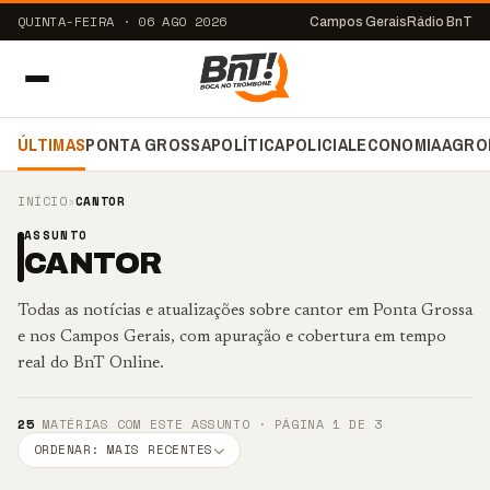
QUINTA-FEIRA · 06 AGO 2026
Campos Gerais
Rádio BnT
ÚLTIMAS
PONTA GROSSA
POLÍTICA
POLICIAL
ECONOMIA
AGRO
INÍCIO
›
CANTOR
ASSUNTO
CANTOR
Todas as notícias e atualizações sobre cantor em Ponta Grossa
e nos Campos Gerais, com apuração e cobertura em tempo
real do BnT Online.
25
MATÉRIAS COM ESTE ASSUNTO · PÁGINA 1 DE 3
ORDENAR: MAIS RECENTES