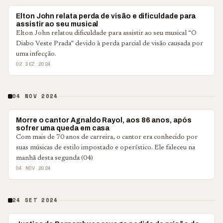
MUNDO
Elton John relata perda de visão e dificuldade para
assistir ao seu musical
Elton John relatou dificuldade para assistir ao seu musical “O
Diabo Veste Prada” devido à perda parcial de visão causada por
uma infecção.
02 DEZ 2024
04 NOV 2024
BRASIL
Morre o cantor Agnaldo Rayol, aos 86 anos, após
sofrer uma queda em casa
Com mais de 70 anos de carreira, o cantor era conhecido por
suas músicas de estilo impostado e operístico. Ele faleceu na
manhã desta segunda (04)
04 NOV 2024
24 SET 2024