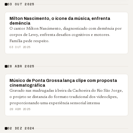
03 OUT 2025
BRASIL
Milton Nascimento, o ícone da música, enfrenta
demência
O cantor Milton Nascimento, diagnosticado com demência por
corpos de Lewy, enfrenta desafios cognitivos e motores.
Família pede respeito.
03 OUT 2025
28 ABR 2025
ENTRETENIMENTO
Músico de Ponta Grossa lança clipe com proposta
cinematográfica
Gravado nas madrugadas à beira da Cachoeira do Rio São Jorge,
o projeto se distancia do formato tradicional dos videoclipes,
proporcionando uma experiência sensorial intensa
28 ABR 2025
02 DEZ 2024