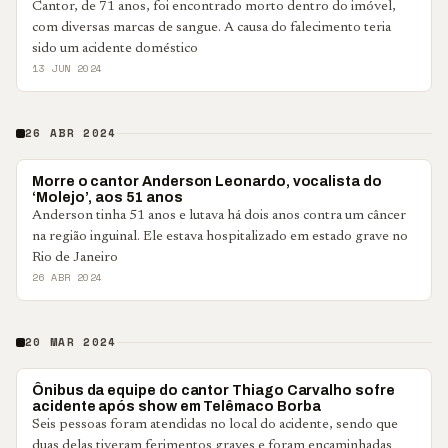
Cantor, de 71 anos, foi encontrado morto dentro do imóvel,
com diversas marcas de sangue. A causa do falecimento teria
sido um acidente doméstico
13 JUN 2024
26 ABR 2024
BRASIL
Morre o cantor Anderson Leonardo, vocalista do
‘Molejo’, aos 51 anos
Anderson tinha 51 anos e lutava há dois anos contra um câncer
na região inguinal. Ele estava hospitalizado em estado grave no
Rio de Janeiro
26 ABR 2024
20 MAR 2024
POLICIAL
Ônibus da equipe do cantor Thiago Carvalho sofre
acidente após show em Telêmaco Borba
Seis pessoas foram atendidas no local do acidente, sendo que
duas delas tiveram ferimentos graves e foram encaminhadas