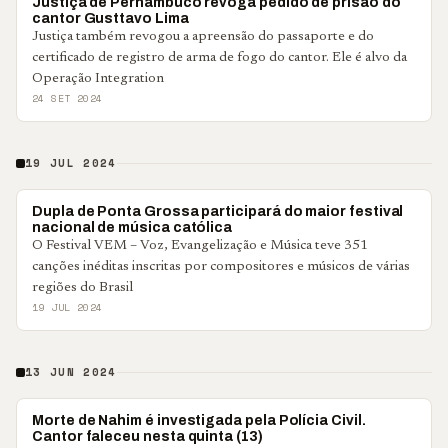
BRASIL
Justiça de Pernambuco revoga pedido de prisão do
cantor Gusttavo Lima
Justiça também revogou a apreensão do passaporte e do
certificado de registro de arma de fogo do cantor. Ele é alvo da
Operação Integration
24 SET 2024
19 JUL 2024
PONTA GROSSA
Dupla de Ponta Grossa participará do maior festival
nacional de música católica
O Festival VEM – Voz, Evangelização e Música teve 351
canções inéditas inscritas por compositores e músicos de várias
regiões do Brasil
19 JUL 2024
13 JUN 2024
GERAL
Morte de Nahim é investigada pela Polícia Civil.
Cantor faleceu nesta quinta (13)