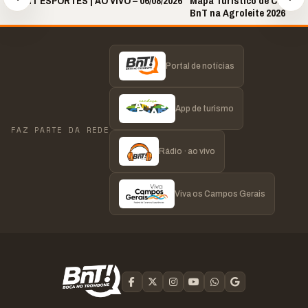
🎙️ BNT ESPORTES | AO VIVO – 06/08/2026
Mapa Turístico de Castro é
BnT na Agroleite 2026
Portal de notícias
App de turismo
FAZ PARTE DA REDE
Rádio · ao vivo
Viva os Campos Gerais