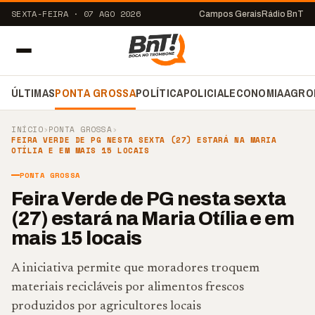
SEXTA-FEIRA · 07 AGO 2026
Campos Gerais
Rádio BnT
ÚLTIMAS
PONTA GROSSA
POLÍTICA
POLICIAL
ECONOMIA
AGRO
INÍCIO
›
PONTA GROSSA
›
FEIRA VERDE DE PG NESTA SEXTA (27) ESTARÁ NA MARIA
OTÍLIA E EM MAIS 15 LOCAIS
PONTA GROSSA
Feira Verde de PG nesta sexta
(27) estará na Maria Otília e em
mais 15 locais
A iniciativa permite que moradores troquem
materiais recicláveis por alimentos frescos
produzidos por agricultores locais