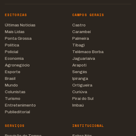
EDITORIAS
CAMPOS GERAIS
Últimas Notícias
Castro
Mais Lidas
Carambeí
Ponta Grossa
Palmeira
Política
Tibagi
Policial
Telêmaco Borba
Economia
Jaguariaíva
Agronegócio
Arapoti
Esporte
Sengés
Brasil
Ipiranga
Mundo
Ortigueira
Colunistas
Curiúva
Turismo
Piraí do Sul
Entretenimento
Imbaú
Publieditorial
SERVIÇOS
INSTITUCIONAL
Previsão do Tempo
Sobre Nós