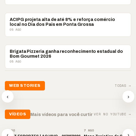
PONTA GROSSA
ACIPG projeta alta de até 8% e reforça comércio
local no Dia dos Pais em Ponta Grossa
05 AGO
PONTA GROSSA
Brigata Pizzeria ganha reconhecimento estadual do
Bom Gourmet 2026
05 AGO
TODAS →
WEB STORIES
📢 Noite de Louvor
🔥 “O ‘nu
🛍️ Atendimento ainda é
chega com bênçãos e
acontecer
‹
›
o diferencial nas vendas
oração
custar ca
▶
▶
▶
VER NO YOUTUBE →
Mais vídeos para você curtir
VÍDEOS
▶
▶
7 AGO
7 AGO
‹
›