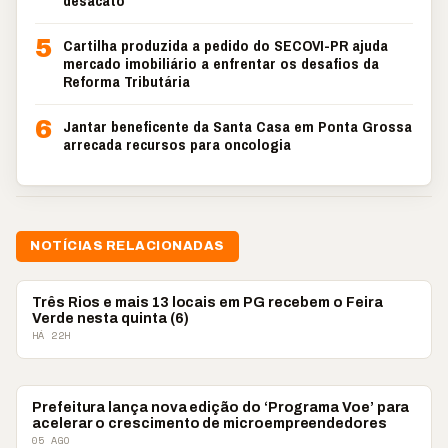
desacato
5
Cartilha produzida a pedido do SECOVI-PR ajuda
mercado imobiliário a enfrentar os desafios da
Reforma Tributária
6
Jantar beneficente da Santa Casa em Ponta Grossa
arrecada recursos para oncologia
NOTÍCIAS RELACIONADAS
PONTA GROSSA
Três Rios e mais 13 locais em PG recebem o Feira
Verde nesta quinta (6)
HÁ 22H
PONTA GROSSA
Prefeitura lança nova edição do ‘Programa Voe’ para
acelerar o crescimento de microempreendedores
05 AGO