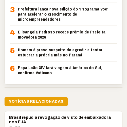
3
Prefeitura lança nova edição do ‘Programa Voe’
para acelerar o crescimento de
microempreendedores
4
Elisangela Pedroso recebe prêmio de Prefeita
Inovadora 2026
5
Homem é preso suspeito de agredir e tentar
estuprar a própria mãe no Paraná
6
Papa Leão XIV fará viagem à América do Sul,
confirma Vaticano
NOTÍCIAS RELACIONADAS
BRASIL
Brasil repudia revogação de visto de embaixadora
nos EUA
04 AGO