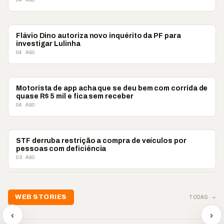
BRASIL
Flávio Dino autoriza novo inquérito da PF para
investigar Lulinha
04 AGO
BRASIL
Motorista de app acha que se deu bem com corrida de
quase R$ 5 mil e fica sem receber
04 AGO
BRASIL
STF derruba restrição a compra de veículos por
pessoas com deficiência
03 AGO
TODAS →
WEB STORIES
📢 Noite de Louvor
🔥 “O ‘nunca vai
📢 Coral 
chega com bênçãos e
acontecer comigo’ pode
Paulino r
‹
›
oração
custar caro”
longo hia