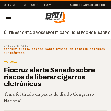
QUINTA-FEIRA · 06 AGO 2026
Campos Gerais
Rádio BnT
ÚLTIMAS
PONTA GROSSA
POLÍTICA
POLICIAL
ECONOMIA
AGRO
INÍCIO
›
BRASIL
›
FIOCRUZ ALERTA SENADO SOBRE RISCOS DE LIBERAR CIGARROS
ELETRÔNICOS
BRASIL
Fiocruz alerta Senado sobre
riscos de liberar cigarros
eletrônicos
Tema foi tirado da pauta do dia do Congresso
Nacional