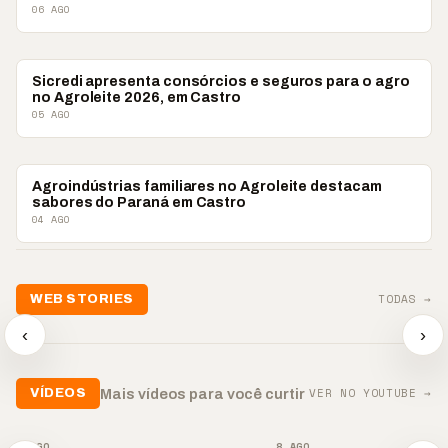
06 AGO
AGRONEGÓCIO
Sicredi apresenta consórcios e seguros para o agro
no Agroleite 2026, em Castro
05 AGO
AGRONEGÓCIO
Agroindústrias familiares no Agroleite destacam
sabores do Paraná em Castro
04 AGO
📢💜 Agosto Lilás
TODAS →
WEB STORIES
reforça combate à
📢 Noite 
violência contra a
🛍️ Atendimento ainda é
chega co
‹
›
mulher
o diferencial nas vendas
oração
▶
▶
▶
VER NO YOUTUBE →
Mais vídeos para você curtir
VÍDEOS
▶
▶
8 AGO
8 AGO