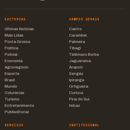
EDITORIAS
CAMPOS GERAIS
Últimas Notícias
Castro
Mais Lidas
Carambeí
Ponta Grossa
Palmeira
Política
Tibagi
Policial
Telêmaco Borba
Economia
Jaguariaíva
Agronegócio
Arapoti
Esporte
Sengés
Brasil
Ipiranga
Mundo
Ortigueira
Colunistas
Curiúva
Turismo
Piraí do Sul
Entretenimento
Imbaú
Publieditorial
SERVIÇOS
INSTITUCIONAL