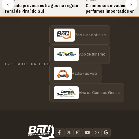
‹
›
Tornado provoca estragos na região
Criminosos invadem loja e
rural de Piraí do Sul
perfumes importados em 
Portal de notícias
App de turismo
FAZ PARTE DA REDE
Rádio · ao vivo
Viva os Campos Gerais