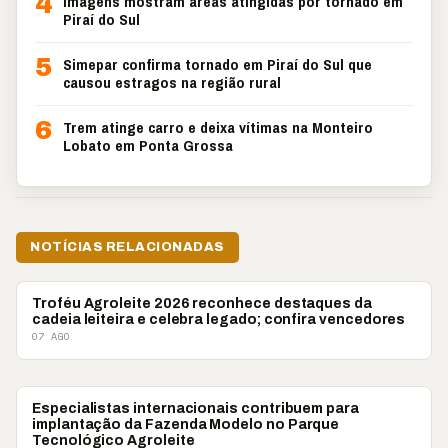
4
Imagens mostram áreas atingidas por tornado em
Piraí do Sul
5
Simepar confirma tornado em Piraí do Sul que
causou estragos na região rural
6
Trem atinge carro e deixa vítimas na Monteiro
Lobato em Ponta Grossa
NOTÍCIAS RELACIONADAS
AGRONEGÓCIO
Troféu Agroleite 2026 reconhece destaques da
cadeia leiteira e celebra legado; confira vencedores
07 AGO
AGRONEGÓCIO
Especialistas internacionais contribuem para
implantação da Fazenda Modelo no Parque
Tecnológico Agroleite