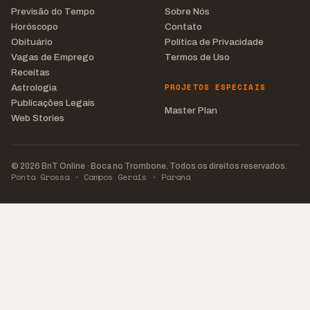
Previsão do Tempo
Sobre Nós
Horóscopo
Contato
Obituário
Política de Privacidade
Vagas de Emprego
Termos de Uso
Receitas
PROJETOS ESPECIAIS
Astrologia
Publicações Legais
Master Plan
Web Stories
© 2026 BnT Online · Boca no Trombone. Todos os direitos reservados.
Ponta Grossa · Campos Gerais · Paraná