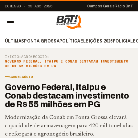
DOMINGO · 09 AGO 2026
Campos Gerais
Rádio BnT
ÚLTIMAS
PONTA GROSSA
POLÍTICA
ELEIÇÕES 2026
POLICIAL
E
INÍCIO
›
AGRONEGÓCIO
›
GOVERNO FEDERAL, ITAIPU E CONAB DESTACAM INVESTIMENTO
DE R$ 55 MILHÕES EM PG
AGRONEGÓCIO
Governo Federal, Itaipu e
Conab destacam investimento
de R$ 55 milhões em PG
Modernização da Conab em Ponta Grossa elevará
capacidade de armazenagem para 420 mil toneladas
e reforçará o agronegócio brasileiro.