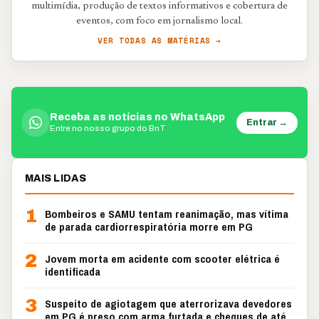
multimídia, produção de textos informativos e cobertura de
eventos, com foco em jornalismo local.
VER TODAS AS MATÉRIAS →
Receba as notícias no WhatsApp
Entrar →
Entre no nosso grupo do BnT
MAIS LIDAS
1
Bombeiros e SAMU tentam reanimação, mas vítima
de parada cardiorrespiratória morre em PG
2
Jovem morta em acidente com scooter elétrica é
identificada
3
Suspeito de agiotagem que aterrorizava devedores
em PG é preso com arma furtada e cheques de até