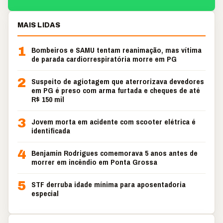
MAIS LIDAS
1
Bombeiros e SAMU tentam reanimação, mas vítima
de parada cardiorrespiratória morre em PG
2
Suspeito de agiotagem que aterrorizava devedores
em PG é preso com arma furtada e cheques de até
R$ 150 mil
3
Jovem morta em acidente com scooter elétrica é
identificada
4
Benjamin Rodrigues comemorava 5 anos antes de
morrer em incêndio em Ponta Grossa
5
STF derruba idade mínima para aposentadoria
especial