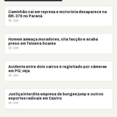
POLICIAL
Caminhão cai em represa e motorista desaparece na
BR-376 no Paraná
HÁ 16H
POLICIAL
Homem ameaça moradores, cita facção e acaba
preso em Teixeira Soares
HÁ 18H
POLICIAL
Acidente entre dois carros é registrado por câmeras
em PG; veja
HÁ 20H
POLICIAL
Justiça interdita empresa de bungee jump e outros
esportes radicais em Castro
HÁ 21H