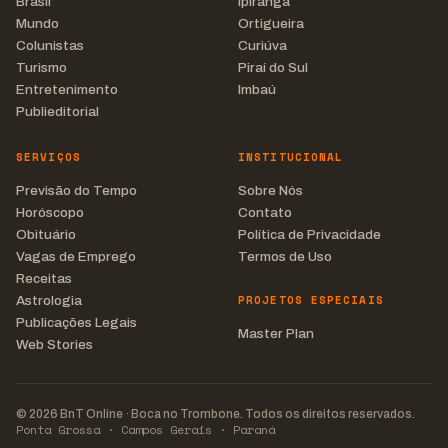
Brasil
Ipiranga
Mundo
Ortigueira
Colunistas
Curiúva
Turismo
Piraí do Sul
Entretenimento
Imbaú
Publieditorial
SERVIÇOS
INSTITUCIONAL
Previsão do Tempo
Sobre Nós
Horóscopo
Contato
Obituário
Política de Privacidade
Vagas de Emprego
Termos de Uso
Receitas
PROJETOS ESPECIAIS
Astrologia
Publicações Legais
Master Plan
Web Stories
© 2026 BnT Online · Boca no Trombone. Todos os direitos reservados.
Ponta Grossa · Campos Gerais · Paraná