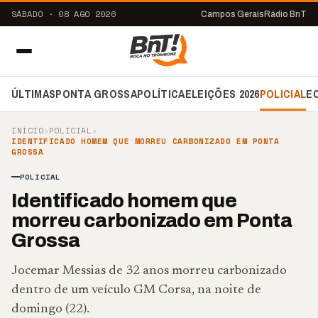
SÁBADO · 08 AGO 2026
Campos Gerais
Rádio BnT
ÚLTIMAS
PONTA GROSSA
POLÍTICA
ELEIÇÕES 2026
POLICIAL
E
INÍCIO
›
POLICIAL
›
IDENTIFICADO HOMEM QUE MORREU CARBONIZADO EM PONTA
GROSSA
POLICIAL
Identificado homem que
morreu carbonizado em Ponta
Grossa
Jocemar Messias de 32 anos morreu carbonizado
dentro de um veículo GM Corsa, na noite de
domingo (22).