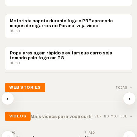
POLICIAL
Motorista capota durante fuga e PRF apreende
maços de cigarros no Paraná; veja vídeo
HÁ 3H
POLICIAL
Populares agem rápido e evitam que carro seja
tomado pelo fogo em PG
HÁ 3H
📢💜 Agosto Lilás
TODAS →
WEB STORIES
reforça combate à
📢 Noite 
violência contra a
🛍️ Atendimento ainda é
chega co
‹
›
mulher
o diferencial nas vendas
oração
▶
▶
▶
VER NO YOUTUBE →
Mais vídeos para você curtir
VÍDEOS
▶
▶
7 AGO
7 AGO
‹
›