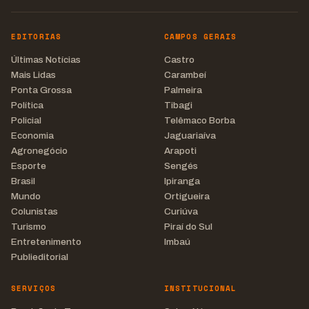
EDITORIAS
CAMPOS GERAIS
Últimas Notícias
Castro
Mais Lidas
Carambeí
Ponta Grossa
Palmeira
Política
Tibagi
Policial
Telêmaco Borba
Economia
Jaguariaíva
Agronegócio
Arapoti
Esporte
Sengés
Brasil
Ipiranga
Mundo
Ortigueira
Colunistas
Curiúva
Turismo
Piraí do Sul
Entretenimento
Imbaú
Publieditorial
SERVIÇOS
INSTITUCIONAL