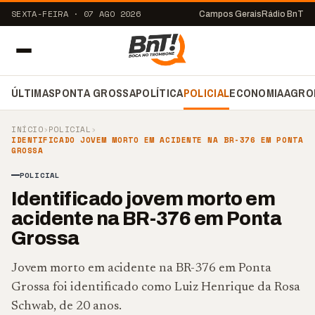
SEXTA-FEIRA · 07 AGO 2026
Campos Gerais
Rádio BnT
ÚLTIMAS
PONTA GROSSA
POLÍTICA
POLICIAL
ECONOMIA
AGRO
INÍCIO
›
POLICIAL
›
IDENTIFICADO JOVEM MORTO EM ACIDENTE NA BR-376 EM PONTA
GROSSA
POLICIAL
Identificado jovem morto em
acidente na BR-376 em Ponta
Grossa
Jovem morto em acidente na BR-376 em Ponta
Grossa foi identificado como Luiz Henrique da Rosa
Schwab, de 20 anos.