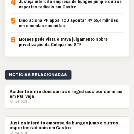
4
Justiça interdita empresa de bungee jump e outros
esportes radicais em Castro
5
Dino aciona PF após TCU apontar R$ 55,4 milhões
em emendas suspeitas
6
Moraes pede vista e trava julgamento sobre
privatização da Celepar no STF
NOTÍCIAS RELACIONADAS
POLICIAL
Acidente entre dois carros é registrado por câmeras
em PG; veja
HÁ 13 MIN
POLICIAL
Justiça interdita empresa de bungee jump e outros
esportes radicais em Castro
HÁ 54 MIN