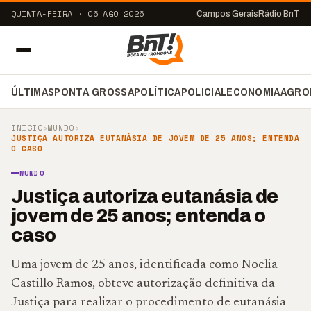
QUINTA-FEIRA · 06 AGO 2026
Campos Gerais
Rádio BnT
ÚLTIMAS
PONTA GROSSA
POLÍTICA
POLICIAL
ECONOMIA
AGRO
INÍCIO
›
MUNDO
›
JUSTIÇA AUTORIZA EUTANÁSIA DE JOVEM DE 25 ANOS; ENTENDA
O CASO
MUNDO
Justiça autoriza eutanásia de
jovem de 25 anos; entenda o
caso
Uma jovem de 25 anos, identificada como Noelia
Castillo Ramos, obteve autorização definitiva da
Justiça para realizar o procedimento de eutanásia