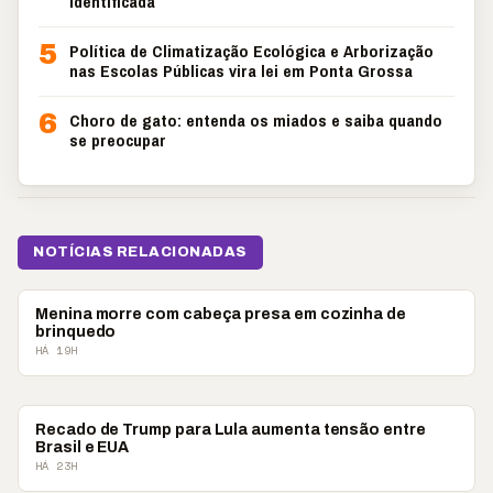
identificada
5
Política de Climatização Ecológica e Arborização
nas Escolas Públicas vira lei em Ponta Grossa
6
Choro de gato: entenda os miados e saiba quando
se preocupar
NOTÍCIAS RELACIONADAS
MUNDO
Menina morre com cabeça presa em cozinha de
brinquedo
HÁ 19H
MUNDO
Recado de Trump para Lula aumenta tensão entre
Brasil e EUA
HÁ 23H