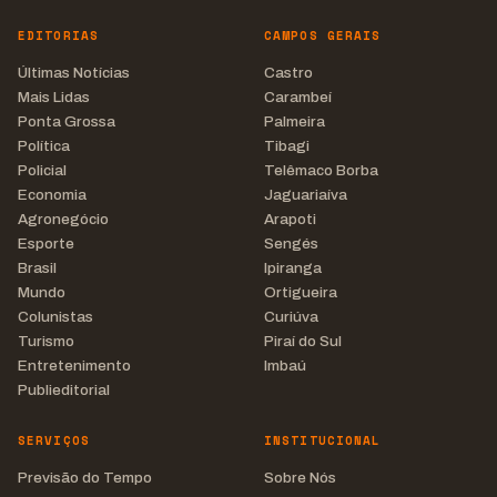
EDITORIAS
CAMPOS GERAIS
Últimas Notícias
Castro
Mais Lidas
Carambeí
Ponta Grossa
Palmeira
Política
Tibagi
Policial
Telêmaco Borba
Economia
Jaguariaíva
Agronegócio
Arapoti
Esporte
Sengés
Brasil
Ipiranga
Mundo
Ortigueira
Colunistas
Curiúva
Turismo
Piraí do Sul
Entretenimento
Imbaú
Publieditorial
SERVIÇOS
INSTITUCIONAL
Previsão do Tempo
Sobre Nós