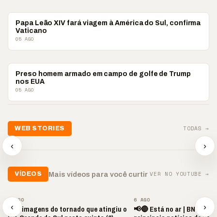
MUNDO
Papa Leão XIV fará viagem à América do Sul, confirma
Vaticano
05 AGO
MUNDO
Preso homem armado em campo de golfe de Trump
nos EUA
05 AGO
TODAS →
WEB STORIES
📢 Noite de Louvor
🔥 “O ‘nu
🛍️ Atendimento ainda é
chega com bênçãos e
acontecer
‹
›
o diferencial nas vendas
oração
custar ca
▶
▶
▶
VER NO YOUTUBE →
Mais vídeos para você curtir
VÍDEOS
▶
▶
7 AGO
6 AGO
‹
›
Veja imagens do tornado que atingiu o
📢🔴 Está no ar | BNT NEWS