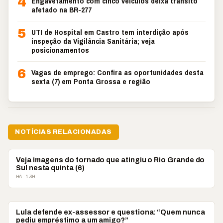
4
Engavetamento com cinco veículos deixa trânsito
afetado na BR-277
5
UTI de Hospital em Castro tem interdição após
inspeção da Vigilância Sanitária; veja
posicionamentos
6
Vagas de emprego: Confira as oportunidades desta
sexta (7) em Ponta Grossa e região
NOTÍCIAS RELACIONADAS
BRASIL
Veja imagens do tornado que atingiu o Rio Grande do
Sul nesta quinta (6)
HÁ 13H
BRASIL
Lula defende ex-assessor e questiona: “Quem nunca
pediu empréstimo a um amigo?”