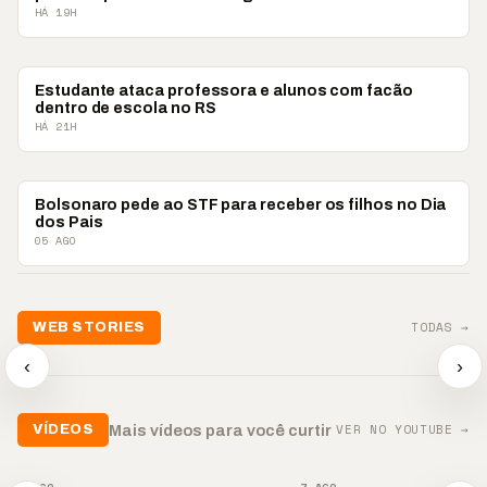
HÁ 19H
BRASIL
Estudante ataca professora e alunos com facão
dentro de escola no RS
HÁ 21H
BRASIL
Bolsonaro pede ao STF para receber os filhos no Dia
dos Pais
05 AGO
TODAS →
WEB STORIES
📢 Noite de Louvor
🔥 “O ‘nu
🛍️ Atendimento ainda é
chega com bênçãos e
acontecer
‹
›
o diferencial nas vendas
oração
custar ca
▶
▶
▶
VER NO YOUTUBE →
Mais vídeos para você curtir
VÍDEOS
▶
▶