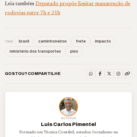
Leia também
Deputado propõe limitar manutenção de
rodovias entre 7h e 21h
TAGS
brasil
caminhoneiros
frete
impacto
ministério dos transportes
piso
GOSTOU? COMPARTILHE
AUTORIA
Luis Carlos Pimentel
Formado em Técnica Contábil, estudou Jornalismo na