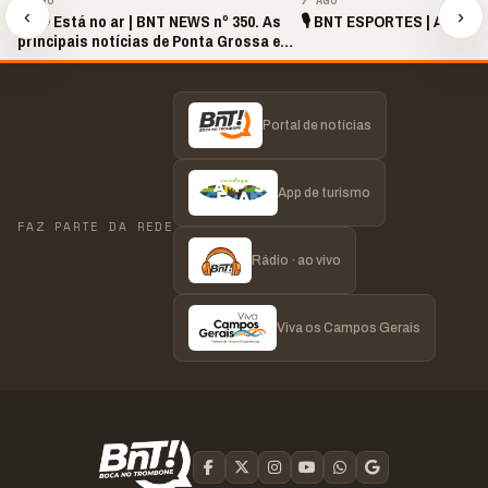
7 AGO
7 AGO
‹
›
📢🔴 Está no ar | BNT NEWS nº 350. As
🎙️ BNT ESPORTES | AO VIVO
principais notícias de Ponta Grossa e
região!
Portal de notícias
App de turismo
FAZ PARTE DA REDE
Rádio · ao vivo
Viva os Campos Gerais