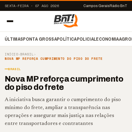
SEXTA-FEIRA · 07 AGO 2026
Campos Gerais
Rádio BnT
ÚLTIMAS
PONTA GROSSA
POLÍTICA
POLICIAL
ECONOMIA
AGRO
INÍCIO
›
BRASIL
›
NOVA MP REFORÇA CUMPRIMENTO DO PISO DO FRETE
BRASIL
Nova MP reforça cumprimento
do piso do frete
A iniciativa busca garantir o cumprimento do piso
mínimo do frete, ampliar a transparência nas
operações e assegurar mais justiça nas relações
entre transportadores e contratantes