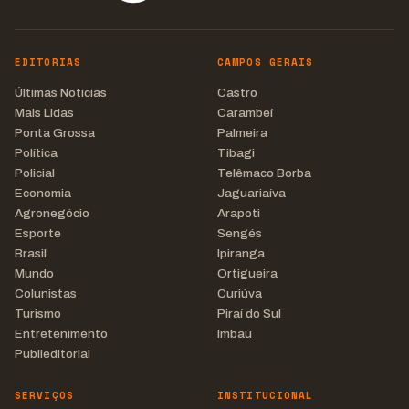
EDITORIAS
CAMPOS GERAIS
Últimas Notícias
Castro
Mais Lidas
Carambeí
Ponta Grossa
Palmeira
Política
Tibagi
Policial
Telêmaco Borba
Economia
Jaguariaíva
Agronegócio
Arapoti
Esporte
Sengés
Brasil
Ipiranga
Mundo
Ortigueira
Colunistas
Curiúva
Turismo
Piraí do Sul
Entretenimento
Imbaú
Publieditorial
SERVIÇOS
INSTITUCIONAL