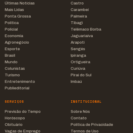
Últimas Notícias
Castro
Mais Lidas
Carambeí
Ponta Grossa
Palmeira
Política
Tibagi
Policial
Telêmaco Borba
Economia
Jaguariaíva
Agronegócio
Arapoti
Esporte
Sengés
Brasil
Ipiranga
Mundo
Ortigueira
Colunistas
Curiúva
Turismo
Piraí do Sul
Entretenimento
Imbaú
Publieditorial
SERVIÇOS
INSTITUCIONAL
Previsão do Tempo
Sobre Nós
Horóscopo
Contato
Obituário
Política de Privacidade
Vagas de Emprego
Termos de Uso