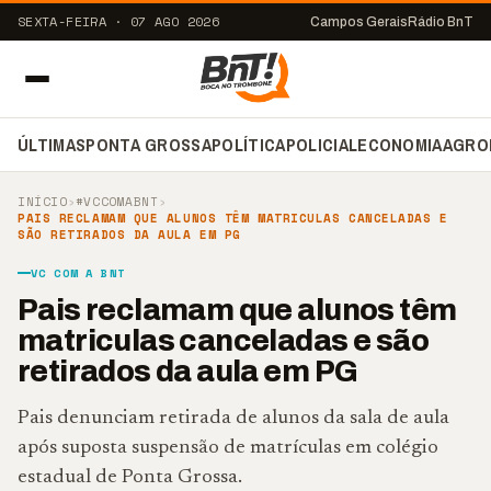
SEXTA-FEIRA · 07 AGO 2026
Campos Gerais
Rádio BnT
ÚLTIMAS
PONTA GROSSA
POLÍTICA
POLICIAL
ECONOMIA
AGRO
INÍCIO
›
#VCCOMABNT
›
PAIS RECLAMAM QUE ALUNOS TÊM MATRICULAS CANCELADAS E
SÃO RETIRADOS DA AULA EM PG
VC COM A BNT
Pais reclamam que alunos têm
matriculas canceladas e são
retirados da aula em PG
Pais denunciam retirada de alunos da sala de aula
após suposta suspensão de matrículas em colégio
estadual de Ponta Grossa.