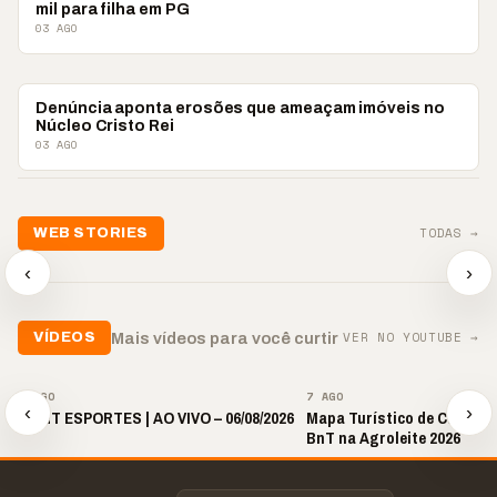
mil para filha em PG
03 AGO
#VCCOMABNT
Denúncia aponta erosões que ameaçam imóveis no
Núcleo Cristo Rei
03 AGO
TODAS →
WEB STORIES
📢 Noite de Louvor
🔥 “O ‘nu
🛍️ Atendimento ainda é
chega com bênçãos e
acontecer
‹
›
o diferencial nas vendas
oração
custar ca
▶
▶
▶
VER NO YOUTUBE →
Mais vídeos para você curtir
VÍDEOS
▶
▶
7 AGO
7 AGO
‹
›
🎙️ BNT ESPORTES | AO VIVO – 06/08/2026
Mapa Turístico de Castro é
BnT na Agroleite 2026