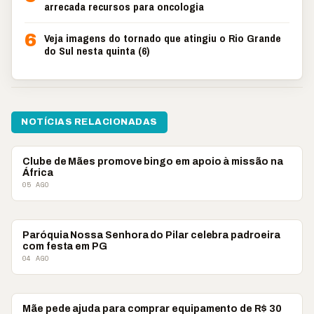
arrecada recursos para oncologia
6
Veja imagens do tornado que atingiu o Rio Grande
do Sul nesta quinta (6)
NOTÍCIAS RELACIONADAS
#VCCOMABNT
Clube de Mães promove bingo em apoio à missão na
África
05 AGO
#VCCOMABNT
Paróquia Nossa Senhora do Pilar celebra padroeira
com festa em PG
04 AGO
#VCCOMABNT
Mãe pede ajuda para comprar equipamento de R$ 30