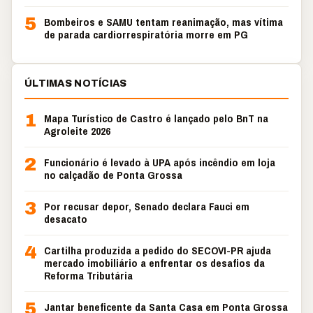
5
Bombeiros e SAMU tentam reanimação, mas vítima
de parada cardiorrespiratória morre em PG
ÚLTIMAS NOTÍCIAS
1
Mapa Turístico de Castro é lançado pelo BnT na
Agroleite 2026
2
Funcionário é levado à UPA após incêndio em loja
no calçadão de Ponta Grossa
3
Por recusar depor, Senado declara Fauci em
desacato
4
Cartilha produzida a pedido do SECOVI-PR ajuda
mercado imobiliário a enfrentar os desafios da
Reforma Tributária
5
Jantar beneficente da Santa Casa em Ponta Grossa