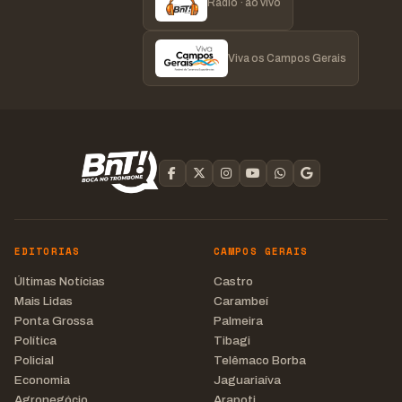
Rádio · ao vivo
Viva os Campos Gerais
EDITORIAS
CAMPOS GERAIS
Últimas Notícias
Castro
Mais Lidas
Carambeí
Ponta Grossa
Palmeira
Política
Tibagi
Policial
Telêmaco Borba
Economia
Jaguariaíva
Agronegócio
Arapoti