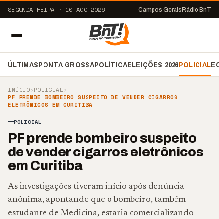
SEGUNDA-FEIRA · 10 AGO 2026
Campos Gerais
Rádio BnT
ÚLTIMAS
PONTA GROSSA
POLÍTICA
ELEIÇÕES 2026
POLICIAL
E
INÍCIO
›
POLICIAL
›
PF PRENDE BOMBEIRO SUSPEITO DE VENDER CIGARROS
ELETRÔNICOS EM CURITIBA
POLICIAL
PF prende bombeiro suspeito
de vender cigarros eletrônicos
em Curitiba
As investigações tiveram início após denúncia
anônima, apontando que o bombeiro, também
estudante de Medicina, estaria comercializando