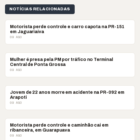
NOTÍCIAS RELACIONADAS
POLICIAL
Motorista perde controle e carro capota na PR-151
em Jaguariaíva
09 AGO
POLICIAL
Mulher é presa pela PM por tráfico no Terminal
Central de Ponta Grossa
09 AGO
POLICIAL
Jovem de 22 anos morre em acidente na PR-092 em
Arapoti
09 AGO
POLICIAL
Motorista perde controle e caminhão cai em
ribanceira, em Guarapuava
09 AGO