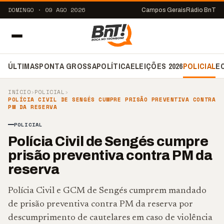
DOMINGO · 09 AGO 2026
Campos Gerais
Rádio BnT
ÚLTIMAS
PONTA GROSSA
POLÍTICA
ELEIÇÕES 2026
POLICIAL
E
INÍCIO
›
POLICIAL
›
POLÍCIA CIVIL DE SENGÉS CUMPRE PRISÃO PREVENTIVA CONTRA
PM DA RESERVA
POLICIAL
Polícia Civil de Sengés cumpre
prisão preventiva contra PM da
reserva
Polícia Civil e GCM de Sengés cumprem mandado
de prisão preventiva contra PM da reserva por
descumprimento de cautelares em caso de violência