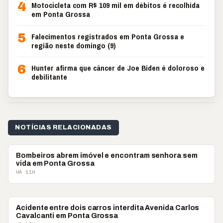
4
Motocicleta com R$ 109 mil em débitos é recolhida
em Ponta Grossa
5
Falecimentos registrados em Ponta Grossa e
região neste domingo (9)
6
Hunter afirma que câncer de Joe Biden é doloroso e
debilitante
NOTÍCIAS RELACIONADAS
POLICIAL
Bombeiros abrem imóvel e encontram senhora sem
vida em Ponta Grossa
HÁ 11H
POLICIAL
Acidente entre dois carros interdita Avenida Carlos
Cavalcanti em Ponta Grossa