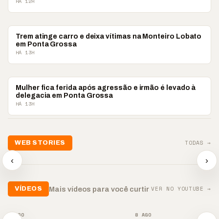
HÁ 12H
POLICIAL
Trem atinge carro e deixa vítimas na Monteiro Lobato
em Ponta Grossa
HÁ 13H
POLICIAL
Mulher fica ferida após agressão e irmão é levado à
delegacia em Ponta Grossa
HÁ 13H
📢💜 Agosto Lilás
TODAS →
WEB STORIES
reforça combate à
📢 Noite 
violência contra a
🛍️ Atendimento ainda é
chega co
‹
›
mulher
o diferencial nas vendas
oração
▶
▶
▶
VER NO YOUTUBE →
Mais vídeos para você curtir
VÍDEOS
▶
▶
8 AGO
8 AGO