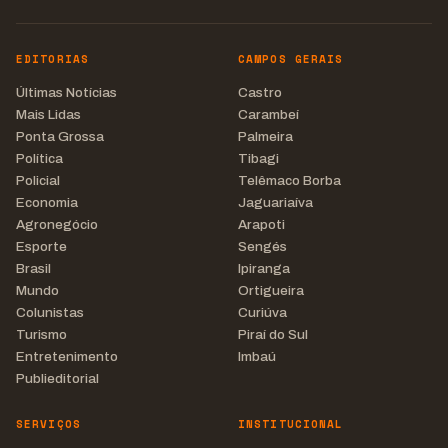
EDITORIAS
CAMPOS GERAIS
Últimas Notícias
Castro
Mais Lidas
Carambeí
Ponta Grossa
Palmeira
Política
Tibagi
Policial
Telêmaco Borba
Economia
Jaguariaíva
Agronegócio
Arapoti
Esporte
Sengés
Brasil
Ipiranga
Mundo
Ortigueira
Colunistas
Curiúva
Turismo
Piraí do Sul
Entretenimento
Imbaú
Publieditorial
SERVIÇOS
INSTITUCIONAL