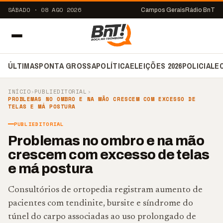
SÁBADO · 08 AGO 2026
Campos Gerais
Rádio BnT
ÚLTIMAS
PONTA GROSSA
POLÍTICA
ELEIÇÕES 2026
POLICIAL
E
INÍCIO
›
PUBLIEDITORIAL
›
PROBLEMAS NO OMBRO E NA MÃO CRESCEM COM EXCESSO DE
TELAS E MÁ POSTURA
PUBLIEDITORIAL
Problemas no ombro e na mão
crescem com excesso de telas
e má postura
Consultórios de ortopedia registram aumento de
pacientes com tendinite, bursite e síndrome do
túnel do carpo associadas ao uso prolongado de