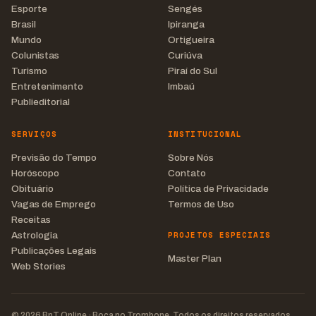
Esporte
Sengés
Brasil
Ipiranga
Mundo
Ortigueira
Colunistas
Curiúva
Turismo
Piraí do Sul
Entretenimento
Imbaú
Publieditorial
SERVIÇOS
INSTITUCIONAL
Previsão do Tempo
Sobre Nós
Horóscopo
Contato
Obituário
Política de Privacidade
Vagas de Emprego
Termos de Uso
Receitas
PROJETOS ESPECIAIS
Astrologia
Publicações Legais
Master Plan
Web Stories
© 2026 BnT Online · Boca no Trombone. Todos os direitos reservados.