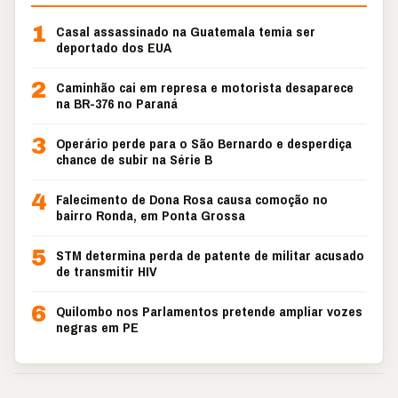
1
Casal assassinado na Guatemala temia ser
deportado dos EUA
2
Caminhão cai em represa e motorista desaparece
na BR-376 no Paraná
3
Operário perde para o São Bernardo e desperdiça
chance de subir na Série B
4
Falecimento de Dona Rosa causa comoção no
bairro Ronda, em Ponta Grossa
5
STM determina perda de patente de militar acusado
de transmitir HIV
6
Quilombo nos Parlamentos pretende ampliar vozes
negras em PE