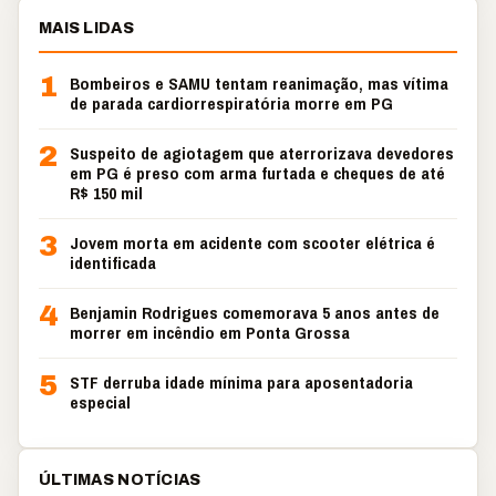
MAIS LIDAS
1
Bombeiros e SAMU tentam reanimação, mas vítima
de parada cardiorrespiratória morre em PG
2
Suspeito de agiotagem que aterrorizava devedores
em PG é preso com arma furtada e cheques de até
R$ 150 mil
3
Jovem morta em acidente com scooter elétrica é
identificada
4
Benjamin Rodrigues comemorava 5 anos antes de
morrer em incêndio em Ponta Grossa
5
STF derruba idade mínima para aposentadoria
especial
ÚLTIMAS NOTÍCIAS