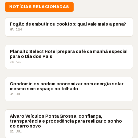
NOTÍCIAS RELACIONADAS
PUBLIEDITORIAL
Fogão de embutir ou cooktop: qual vale mais a pena?
HÁ 12H
PUBLIEDITORIAL
Planalto Select Hotel prepara café da manhã especial
para o Dia dos Pais
06 AGO
PUBLIEDITORIAL
Condomínios podem economizar com energia solar
mesmo sem espaço no telhado
31 JUL
PUBLIEDITORIAL
Álvaro Veículos Ponta Grossa: confiança,
transparência e procedência para realizar o sonho
do carro novo
21 JUL