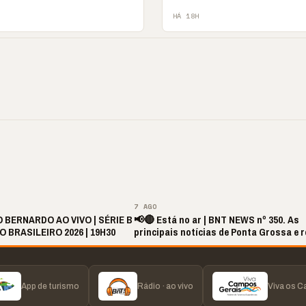
HÁ 18H
ite de Louvor
🔥 “O ‘nunca vai
📢 Coral Maestro
a com bênçãos e
acontecer comigo’ pode
Paulino retorna apó
ão
custar caro”
longo hiato
▶
▶
▶
▶
7 AGO
 BERNARDO AO VIVO | SÉRIE B
📢🔴 Está no ar | BNT NEWS nº 350. As
BRASILEIRO 2026 | 19H30
principais notícias de Ponta Grossa e r
App de turismo
Rádio · ao vivo
Viva os 