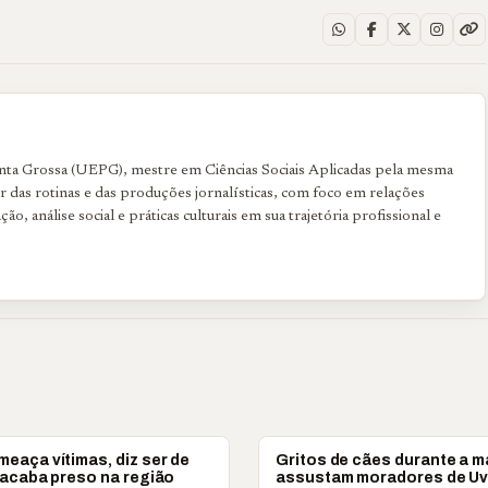
onta Grossa (UEPG), mestre em Ciências Sociais Aplicadas pela mesma
r das rotinas e das produções jornalísticas, com foco em relações
ção, análise social e práticas culturais em sua trajetória profissional e
SSA
PONTA GROSSA
eaça vítimas, diz ser de
Gritos de cães durante a 
 acaba preso na região
assustam moradores de U