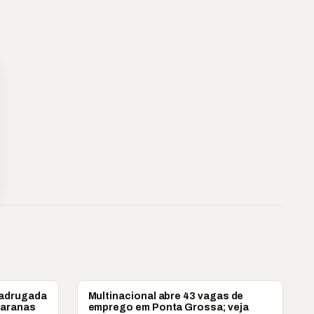
PONTA GROSSA
madrugada
Multinacional abre 43 vagas de
varanas
emprego em Ponta Grossa; veja