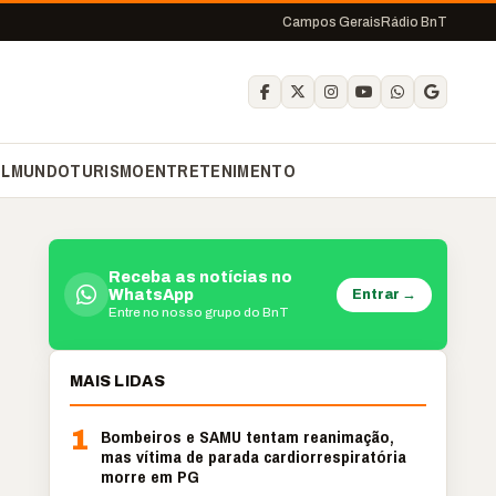
Campos Gerais
Rádio BnT
IL
MUNDO
TURISMO
ENTRETENIMENTO
Receba as notícias no
Entrar →
WhatsApp
Entre no nosso grupo do BnT
MAIS LIDAS
1
Bombeiros e SAMU tentam reanimação,
mas vítima de parada cardiorrespiratória
morre em PG