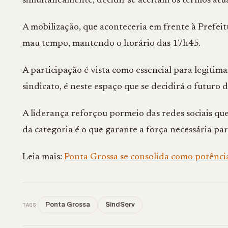
simultaneamente, decidir se aceitam os termos atua
A mobilização, que aconteceria em frente à Prefeit
mau tempo, mantendo o horário das 17h45.
A participação é vista como essencial para legitim
sindicato, é neste espaço que se decidirá o futuro 
A liderança reforçou pormeio das redes sociais que 
da categoria é o que garante a força necessária par
Leia mais:
Ponta Grossa se consolida como potênci
TAGS
Ponta Grossa
SindServ