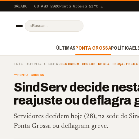
SÁBADO · 08 AGO 2026
Ponta Grossa
21
°C
☁️
⌕
ÚLTIMAS
PONTA GROSSA
POLÍTICA
EL
INÍCIO
›
PONTA GROSSA
›
SINDSERV DECIDE NESTA TERÇA-FEIRA
PONTA GROSSA
SindServ decide nesta
reajuste ou deflagra 
Servidores decidem hoje (28), na sede do Sin
Ponta Grossa ou deflagram greve.