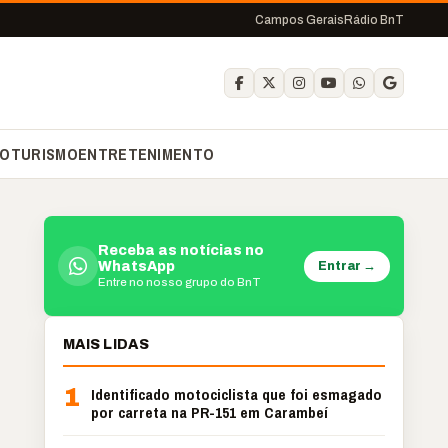
Campos Gerais
Rádio BnT
O
TURISMO
ENTRETENIMENTO
Receba as notícias no
Entrar →
WhatsApp
Entre no nosso grupo do BnT
MAIS LIDAS
1
Identificado motociclista que foi esmagado
por carreta na PR-151 em Carambeí