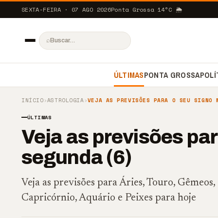
SEXTA-FEIRA · 07 AGO 2026
Ponta Grossa
14
°C
🌦️
⌕
ÚLTIMAS
PONTA GROSSA
POLÍ
INÍCIO
›
ASTROLOGIA
›
VEJA AS PREVISÕES PARA O SEU SIGNO 
ÚLTIMAS
Veja as previsões par
segunda (6)
Veja as previsões para Áries, Touro, Gêmeos, 
Capricórnio, Aquário e Peixes para hoje