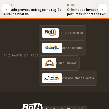
▶
▶
8 AGO
8 AGO
‹
›
Tornado provoca estragos na região
Criminosos invadem loja e
rural de Piraí do Sul
perfumes importados em 
Portal de notícias
App de turismo
FAZ PARTE DA REDE
Rádio · ao vivo
Viva os Campos Gerais