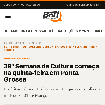
DOMINGO · 09 AGO 2026
Campos Gerais
Rádio BnT
ÚLTIMAS
PONTA GROSSA
POLÍTICA
ELEIÇÕES 2026
POLICIAL
E
INÍCIO
›
ENTRETENIMENTO
›
39ª SEMANA DE CULTURA COMEÇA NA QUINTA-FEIRA EM PONTA
GROSSA
ENTRETENIMENTO
39ª Semana de Cultura começa
na quinta-feira em Ponta
Grossa
Prefeitura descentraliza o evento, que será realizado
no Núcleo 31 de Março