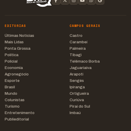
EDITORIAS
CAMPOS GERAIS
Últimas Notícias
Castro
Mais Lidas
Carambeí
Ponta Grossa
Palmeira
Política
Tibagi
Policial
Telêmaco Borba
Economia
Jaguariaíva
Agronegócio
Arapoti
Esporte
Sengés
Brasil
Ipiranga
Mundo
Ortigueira
Colunistas
Curiúva
Turismo
Piraí do Sul
Entretenimento
Imbaú
Publieditorial