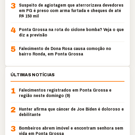
3
Suspeito de agiotagem que aterrorizava devedores
em PG é preso com arma furtada e cheques de até
R$ 150 mil
4
Ponta Grossa na rota do ciclone bomba? Veja o que
diz a previsão
5
Falecimento de Dona Rosa causa comoção no
bairro Ronda, em Ponta Grossa
ÚLTIMAS NOTÍCIAS
1
Falecimentos registrados em Ponta Grossa e
região neste domingo (9)
2
Hunter afirma que câncer de Joe Biden é doloroso e
debilitante
3
Bombeiros abrem imóvel e encontram senhora sem
vida em Ponta Grossa