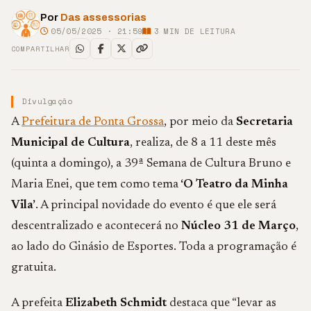
Por
Das assessorias
05/05/2025 · 21:59
3
MIN DE LEITURA
COMPARTILHAR
Divulgação
A
Prefeitura de Ponta Grossa
, por meio da
Secretaria
Municipal de Cultura
, realiza, de 8 a 11 deste mês
(quinta a domingo), a 39ª Semana de Cultura Bruno e
Maria Enei, que tem como tema
‘O Teatro da Minha
Vila’
. A principal novidade do evento é que ele será
descentralizado e acontecerá no
Núcleo 31 de Março
,
ao lado do Ginásio de Esportes. Toda a programação é
gratuita.
A prefeita
Elizabeth Schmidt
destaca que “levar as