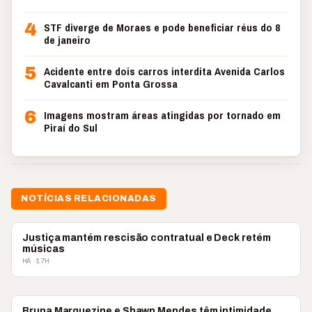
4
STF diverge de Moraes e pode beneficiar réus do 8
de janeiro
5
Acidente entre dois carros interdita Avenida Carlos
Cavalcanti em Ponta Grossa
6
Imagens mostram áreas atingidas por tornado em
Piraí do Sul
NOTÍCIAS RELACIONADAS
ENTRETENIMENTO
Justiça mantém rescisão contratual e Deck retém
músicas
HÁ 17H
ENTRETENIMENTO
Bruna Marquezine e Shawn Mendes têm intimidade