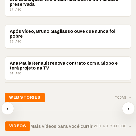
preservada
07 AGO
ENTRETENIMENTO
Após vídeo, Bruno Gagliasso ouve que nunca foi
pobre
05 AGO
ENTRETENIMENTO
Ana Paula Renault renova contrato com a Globo e
terá projeto na TV
04 AGO
📢💜 Agosto Lilás
TODAS →
WEB STORIES
reforça combate à
📢 Noite 
violência contra a
🛍️ Atendimento ainda é
chega co
‹
›
mulher
o diferencial nas vendas
oração
▶
▶
▶
VER NO YOUTUBE →
Mais vídeos para você curtir
VÍDEOS