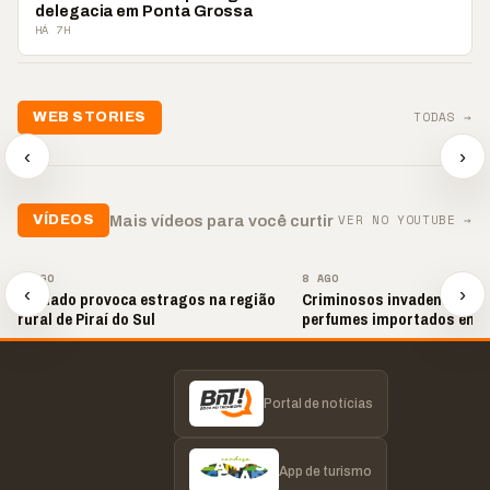
delegacia em Ponta Grossa
HÁ 7H
📢💜 Agosto Lilás
TODAS →
WEB STORIES
reforça combate à
📢 Noite 
violência contra a
🛍️ Atendimento ainda é
chega co
‹
›
mulher
o diferencial nas vendas
oração
▶
▶
▶
VER NO YOUTUBE →
Mais vídeos para você curtir
VÍDEOS
▶
▶
8 AGO
8 AGO
‹
›
Tornado provoca estragos na região
Criminosos invadem loja e
rural de Piraí do Sul
perfumes importados em 
Portal de notícias
App de turismo