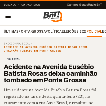
DOMINGO · 09 AGO 2026
Campos Gerais
Rádio BnT
ÚLTIMAS
PONTA GROSSA
POLÍTICA
ELEIÇÕES 2026
POLICIAL
E
INÍCIO
›
POLICIAL
›
ACIDENTE NA AVENIDA EUSÉBIO BATISTA ROSAS DEIXA
CAMINHÃO TOMBADO EM PONTA GROSSA
POLICIAL
Acidente na Avenida Eusébio
Batista Rosas deixa caminhão
tombado em Ponta Grossa
Um acidente na Avenida Eusébio Batista Rosas foi
registrado na tarde desta quinta-feira (23), no
cruzamento com a rua Assis Brasil, e resultou no