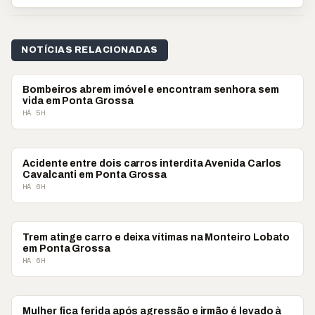
NOTÍCIAS RELACIONADAS
POLICIAL
Bombeiros abrem imóvel e encontram senhora sem
vida em Ponta Grossa
HÁ 5H
POLICIAL
Acidente entre dois carros interdita Avenida Carlos
Cavalcanti em Ponta Grossa
HÁ 6H
POLICIAL
Trem atinge carro e deixa vítimas na Monteiro Lobato
em Ponta Grossa
HÁ 6H
POLICIAL
Mulher fica ferida após agressão e irmão é levado à