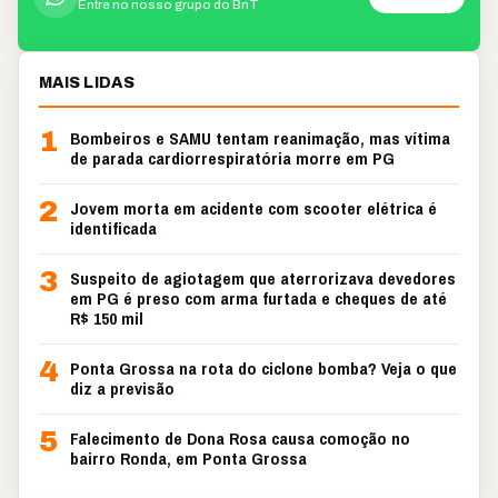
Entre no nosso grupo do BnT
MAIS LIDAS
1
Bombeiros e SAMU tentam reanimação, mas vítima
de parada cardiorrespiratória morre em PG
2
Jovem morta em acidente com scooter elétrica é
identificada
3
Suspeito de agiotagem que aterrorizava devedores
em PG é preso com arma furtada e cheques de até
R$ 150 mil
4
Ponta Grossa na rota do ciclone bomba? Veja o que
diz a previsão
5
Falecimento de Dona Rosa causa comoção no
bairro Ronda, em Ponta Grossa