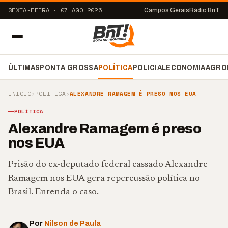
SEXTA-FEIRA · 07 AGO 2026
Campos Gerais
Rádio BnT
ÚLTIMAS
PONTA GROSSA
POLÍTICA
POLICIAL
ECONOMIA
AGRO
INÍCIO
›
POLÍTICA
›
ALEXANDRE RAMAGEM É PRESO NOS EUA
POLÍTICA
Alexandre Ramagem é preso
nos EUA
Prisão do ex-deputado federal cassado Alexandre
Ramagem nos EUA gera repercussão política no
Brasil. Entenda o caso.
Por
Nilson de Paula