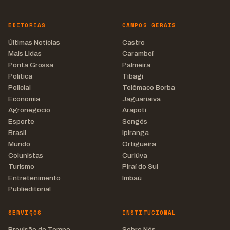
EDITORIAS
CAMPOS GERAIS
Últimas Notícias
Castro
Mais Lidas
Carambeí
Ponta Grossa
Palmeira
Política
Tibagi
Policial
Telêmaco Borba
Economia
Jaguariaíva
Agronegócio
Arapoti
Esporte
Sengés
Brasil
Ipiranga
Mundo
Ortigueira
Colunistas
Curiúva
Turismo
Piraí do Sul
Entretenimento
Imbaú
Publieditorial
SERVIÇOS
INSTITUCIONAL
Previsão do Tempo
Sobre Nós