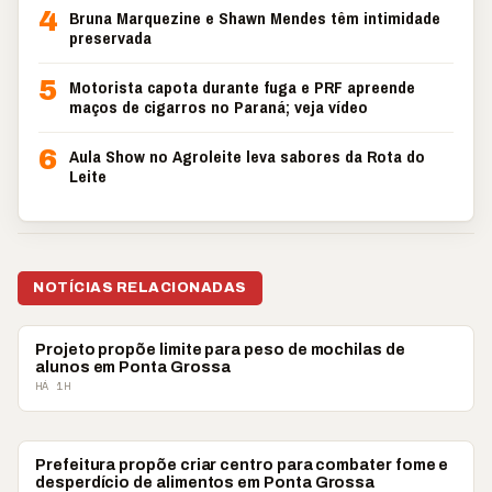
4
Bruna Marquezine e Shawn Mendes têm intimidade
preservada
5
Motorista capota durante fuga e PRF apreende
maços de cigarros no Paraná; veja vídeo
6
Aula Show no Agroleite leva sabores da Rota do
Leite
NOTÍCIAS RELACIONADAS
POLÍTICA
Projeto propõe limite para peso de mochilas de
alunos em Ponta Grossa
HÁ 1H
POLÍTICA
Prefeitura propõe criar centro para combater fome e
desperdício de alimentos em Ponta Grossa