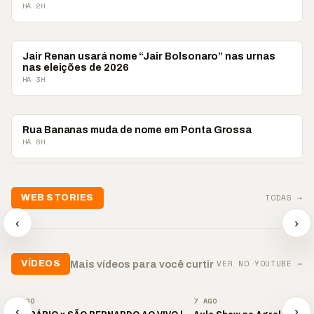
HÁ 2H
POLÍTICA
Jair Renan usará nome “Jair Bolsonaro” nas urnas
nas eleições de 2026
HÁ 3H
POLÍTICA
Rua Bananas muda de nome em Ponta Grossa
HÁ 6H
📢💜 Agosto Lilás
TODAS →
WEB STORIES
reforça combate à
📢 Noite 
violência contra a
🛍️ Atendimento ainda é
chega co
‹
›
mulher
o diferencial nas vendas
oração
▶
▶
▶
VER NO YOUTUBE →
Mais vídeos para você curtir
VÍDEOS
▶
▶
7 AGO
7 AGO
‹
›