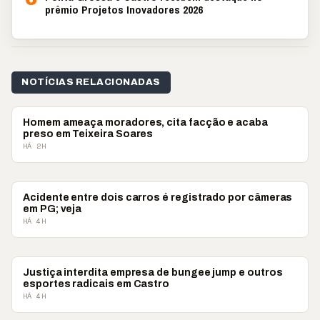
prêmio Projetos Inovadores 2026
NOTÍCIAS RELACIONADAS
POLICIAL
Homem ameaça moradores, cita facção e acaba
preso em Teixeira Soares
HÁ 2H
POLICIAL
Acidente entre dois carros é registrado por câmeras
em PG; veja
HÁ 4H
POLICIAL
Justiça interdita empresa de bungee jump e outros
esportes radicais em Castro
HÁ 4H