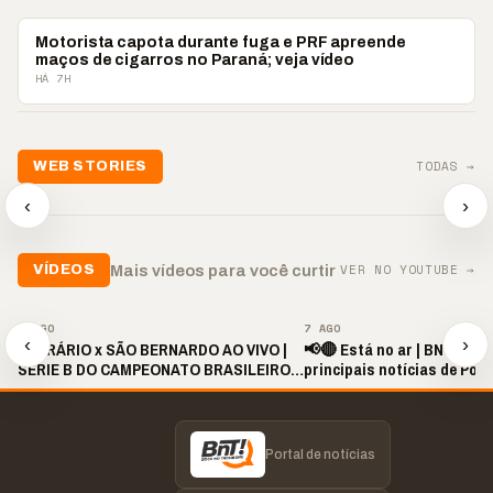
POLICIAL
Motorista capota durante fuga e PRF apreende
maços de cigarros no Paraná; veja vídeo
HÁ 7H
📢💜 Agosto Lilás
TODAS →
WEB STORIES
reforça combate à
📢 Noite 
violência contra a
🛍️ Atendimento ainda é
chega co
‹
›
mulher
o diferencial nas vendas
oração
▶
▶
▶
VER NO YOUTUBE →
Mais vídeos para você curtir
VÍDEOS
▶
▶
8 AGO
7 AGO
‹
›
OPERÁRIO x SÃO BERNARDO AO VIVO |
📢🔴 Está no ar | BNT NEWS
SÉRIE B DO CAMPEONATO BRASILEIRO
principais notícias de Pon
2026 | 19H30
região!
Portal de notícias