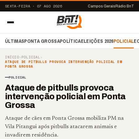
SEXTA-FEIRA · 07 AGO 2026
Campos Gerais
Rádio BnT
ÚLTIMAS
PONTA GROSSA
POLÍTICA
ELEIÇÕES 2026
POLICIAL
E
INÍCIO
›
POLICIAL
›
ATAQUE DE PITBULLS PROVOCA INTERVENÇÃO POLICIAL EM
PONTA GROSSA
POLICIAL
Ataque de pitbulls provoca
intervenção policial em Ponta
Grossa
Ataque de cães em Ponta Grossa mobiliza PM na
Vila Pitangui após pitbulls atacarem animais e
invadirem residência.