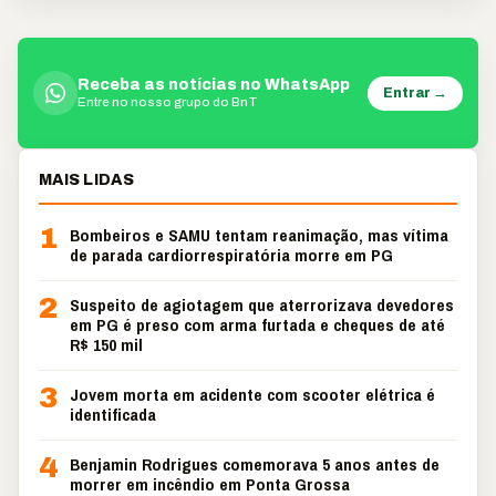
Receba as notícias no WhatsApp
Entrar →
Entre no nosso grupo do BnT
MAIS LIDAS
1
Bombeiros e SAMU tentam reanimação, mas vítima
de parada cardiorrespiratória morre em PG
2
Suspeito de agiotagem que aterrorizava devedores
em PG é preso com arma furtada e cheques de até
R$ 150 mil
3
Jovem morta em acidente com scooter elétrica é
identificada
4
Benjamin Rodrigues comemorava 5 anos antes de
morrer em incêndio em Ponta Grossa