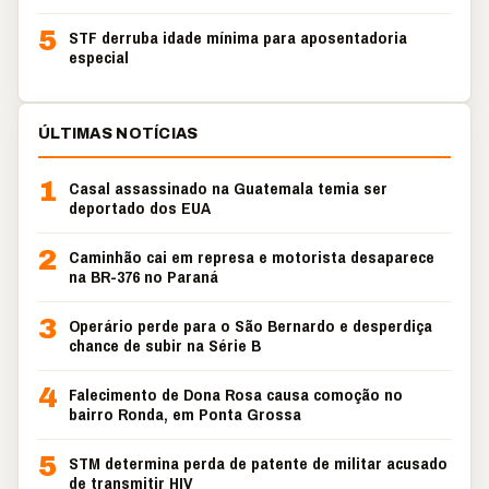
5
STF derruba idade mínima para aposentadoria
especial
ÚLTIMAS NOTÍCIAS
1
Casal assassinado na Guatemala temia ser
deportado dos EUA
2
Caminhão cai em represa e motorista desaparece
na BR-376 no Paraná
3
Operário perde para o São Bernardo e desperdiça
chance de subir na Série B
4
Falecimento de Dona Rosa causa comoção no
bairro Ronda, em Ponta Grossa
5
STM determina perda de patente de militar acusado
de transmitir HIV