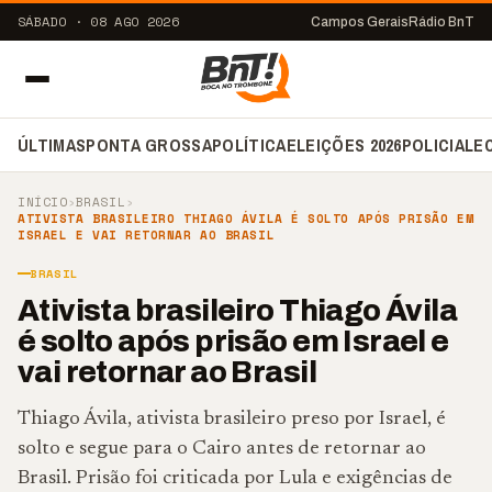
SÁBADO · 08 AGO 2026
Campos Gerais
Rádio BnT
ÚLTIMAS
PONTA GROSSA
POLÍTICA
ELEIÇÕES 2026
POLICIAL
E
INÍCIO
›
BRASIL
›
ATIVISTA BRASILEIRO THIAGO ÁVILA É SOLTO APÓS PRISÃO EM
ISRAEL E VAI RETORNAR AO BRASIL
BRASIL
Ativista brasileiro Thiago Ávila
é solto após prisão em Israel e
vai retornar ao Brasil
Thiago Ávila, ativista brasileiro preso por Israel, é
solto e segue para o Cairo antes de retornar ao
Brasil. Prisão foi criticada por Lula e exigências de