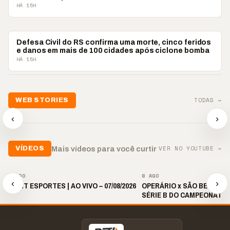
HÁ 15H
BRASIL
Defesa Civil do RS confirma uma morte, cinco feridos
e danos em mais de 100 cidades após ciclone bomba
HÁ 15H
📢💜 Agosto Lilás
TODAS →
WEB STORIES
reforça combate à
📢 Noite 
violência contra a
🛍️ Atendimento ainda é
chega co
‹
›
mulher
o diferencial nas vendas
oração
▶
▶
▶
VER NO YOUTUBE →
Mais vídeos para você curtir
VÍDEOS
▶
▶
8 AGO
8 AGO
‹
›
🎙️ BNT ESPORTES | AO VIVO – 07/08/2026
OPERÁRIO x SÃO BERNARDO
SÉRIE B DO CAMPEONATO 
2026 | 19H30