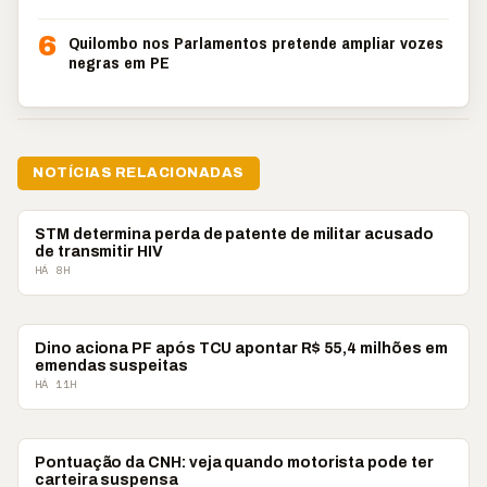
6
Quilombo nos Parlamentos pretende ampliar vozes
negras em PE
NOTÍCIAS RELACIONADAS
BRASIL
STM determina perda de patente de militar acusado
de transmitir HIV
HÁ 8H
BRASIL
Dino aciona PF após TCU apontar R$ 55,4 milhões em
emendas suspeitas
HÁ 11H
BRASIL
Pontuação da CNH: veja quando motorista pode ter
carteira suspensa