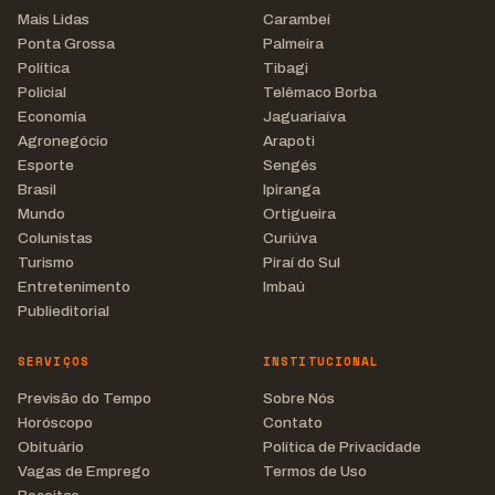
Mais Lidas
Carambeí
Ponta Grossa
Palmeira
Política
Tibagi
Policial
Telêmaco Borba
Economia
Jaguariaíva
Agronegócio
Arapoti
Esporte
Sengés
Brasil
Ipiranga
Mundo
Ortigueira
Colunistas
Curiúva
Turismo
Piraí do Sul
Entretenimento
Imbaú
Publieditorial
SERVIÇOS
INSTITUCIONAL
Previsão do Tempo
Sobre Nós
Horóscopo
Contato
Obituário
Política de Privacidade
Vagas de Emprego
Termos de Uso