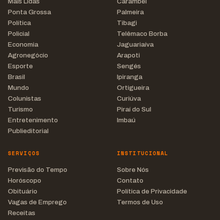
Mais Lidas
Carambeí
Ponta Grossa
Palmeira
Política
Tibagi
Policial
Telêmaco Borba
Economia
Jaguariaíva
Agronegócio
Arapoti
Esporte
Sengés
Brasil
Ipiranga
Mundo
Ortigueira
Colunistas
Curiúva
Turismo
Piraí do Sul
Entretenimento
Imbaú
Publieditorial
SERVIÇOS
INSTITUCIONAL
Previsão do Tempo
Sobre Nós
Horóscopo
Contato
Obituário
Política de Privacidade
Vagas de Emprego
Termos de Uso
Receitas