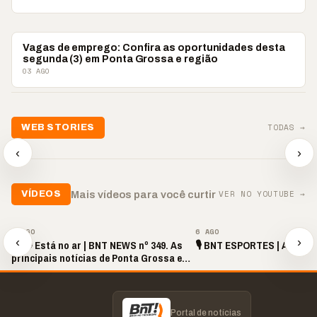
VAGAS DE EMPREGO
Vagas de emprego: Confira as oportunidades desta
segunda (3) em Ponta Grossa e região
03 AGO
TODAS →
WEB STORIES
📢 Noite de Louvor
🔥 “O ‘nunca vai
📢 Coral 
chega com bênçãos e
acontecer comigo’ pode
Paulino r
‹
›
oração
custar caro”
longo hia
▶
▶
▶
VER NO YOUTUBE →
Mais vídeos para você curtir
VÍDEOS
▶
▶
5 AGO
6 AGO
‹
›
📢🔴 Está no ar | BNT NEWS nº 349. As
🎙️ BNT ESPORTES | AO VIVO
principais notícias de Ponta Grossa e
região!
Portal de notícias