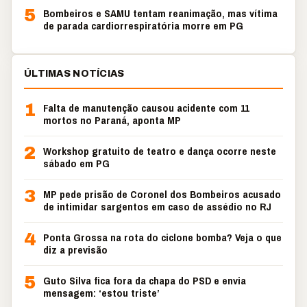
5
Bombeiros e SAMU tentam reanimação, mas vítima
de parada cardiorrespiratória morre em PG
ÚLTIMAS NOTÍCIAS
1
Falta de manutenção causou acidente com 11
mortos no Paraná, aponta MP
2
Workshop gratuito de teatro e dança ocorre neste
sábado em PG
3
MP pede prisão de Coronel dos Bombeiros acusado
de intimidar sargentos em caso de assédio no RJ
4
Ponta Grossa na rota do ciclone bomba? Veja o que
diz a previsão
5
Guto Silva fica fora da chapa do PSD e envia
mensagem: ‘estou triste’