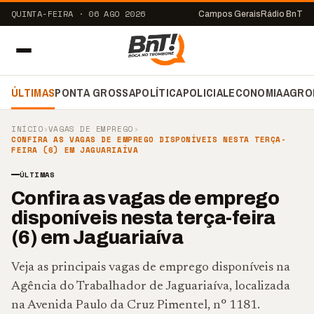
QUINTA-FEIRA · 06 AGO 2026
Campos Gerais
Rádio BnT
ÚLTIMAS
PONTA GROSSA
POLÍTICA
POLICIAL
ECONOMIA
AGRO
INÍCIO
›
VAGAS DE EMPREGO
›
CONFIRA AS VAGAS DE EMPREGO DISPONÍVEIS NESTA TERÇA-
FEIRA (6) EM JAGUARIAÍVA
ÚLTIMAS
Confira as vagas de emprego
disponíveis nesta terça-feira
(6) em Jaguariaíva
Veja as principais vagas de emprego disponíveis na
Agência do Trabalhador de Jaguariaíva, localizada
na Avenida Paulo da Cruz Pimentel, n° 1181.