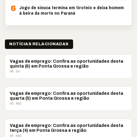
6
Jogo de sinuca termina em tiroteio e deixa homem
à beira da morte no Paraná
NOTÍCIAS RELACIONADAS
VAGAS DE EMPREGO
Vagas de emprego: Confira as oportunidades desta
quinta (6) em Ponta Grossa e região
HÁ 2H
VAGAS DE EMPREGO
Vagas de emprego: Confira as oportunidades desta
quarta (5) em Ponta Grossa e região
05 AGO
VAGAS DE EMPREGO
Vagas de emprego: Confira as oportunidades desta
terça (4) em Ponta Grossa e região
04 AGO