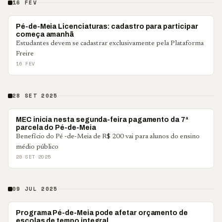
16 FEV
BRASIL
Pé-de-Meia Licenciaturas: cadastro para participar
começa amanhã
Estudantes devem se cadastrar exclusivamente pela Plataforma
Freire
16 FEV
28 SET 2025
CIDADES
MEC inicia nesta segunda-feira pagamento da 7ª
parcela do Pé-de-Meia
Benefício do Pé -de-Meia de R$ 200 vai para alunos do ensino
médio público
28 SET 2025
09 JUL 2025
BRASIL
Programa Pé-de-Meia pode afetar orçamento de
escolas de tempo integral