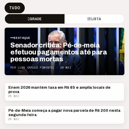
TUDO
GRADE
LISTA
DESTAQUE
Senador critica: Pé-de-meia
efetuou pagamentos até para
pessoas mortas
POR LUIS CARLOS PIMENTEL · 26 MAI
Enem 2026 mantém taxa em R$ 85 e amplia locais de
BRASIL
prova
25 MAI
Pé-de-Meia começa a pagar nova parcela de R$ 200 nesta
ECONOMIA
segunda-feira
25 MAI