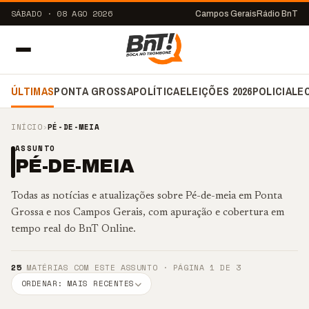
SÁBADO · 08 AGO 2026
Campos Gerais
Rádio BnT
ÚLTIMAS
PONTA GROSSA
POLÍTICA
ELEIÇÕES 2026
POLICIAL
E
INÍCIO
›
PÉ-DE-MEIA
ASSUNTO
PÉ-DE-MEIA
Todas as notícias e atualizações sobre Pé-de-meia em Ponta
Grossa e nos Campos Gerais, com apuração e cobertura em
tempo real do BnT Online.
25
MATÉRIAS COM ESTE ASSUNTO · PÁGINA 1 DE 3
ORDENAR: MAIS RECENTES