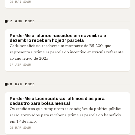
28 MAI 2025
07 ABR 2025
ECONOMIA
Pé-de-Meia: alunos nascidos em novembro e
dezembro recebem hoje 1ª parcela
Cada beneficiário receberá um montante de R$ 200, que
representa a primeira parcela do incentivo-matrícula referente
ao ano letivo de 2025
07 ABR 2025
28 MAR 2025
BRASIL
Pé-de-Meia Licenciaturas: últimos dias para
cadastro para bolsa mensal
Os candidatos que cumprirem as condições da política pública
serão aprovados para receber a primeira parcela do benefício
em 1º de maio.
28 MAR 2025