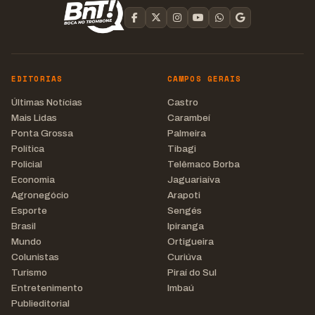
EDITORIAS
CAMPOS GERAIS
Últimas Notícias
Castro
Mais Lidas
Carambeí
Ponta Grossa
Palmeira
Política
Tibagi
Policial
Telêmaco Borba
Economia
Jaguariaíva
Agronegócio
Arapoti
Esporte
Sengés
Brasil
Ipiranga
Mundo
Ortigueira
Colunistas
Curiúva
Turismo
Piraí do Sul
Entretenimento
Imbaú
Publieditorial