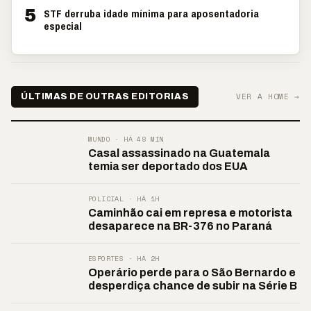
5
STF derruba idade mínima para aposentadoria
especial
VER A HOME →
ÚLTIMAS DE OUTRAS EDITORIAS
MUNDO · HÁ 48 MIN
Casal assassinado na Guatemala
temia ser deportado dos EUA
POLICIAL · HÁ 1H
Caminhão cai em represa e motorista
desaparece na BR-376 no Paraná
ESPORTES · HÁ 2H
Operário perde para o São Bernardo e
desperdiça chance de subir na Série B