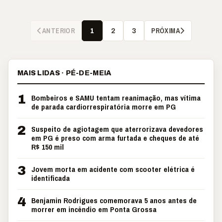
ANTERIOR
PRÓXIMA
1
2
3
MAIS LIDAS · PÉ-DE-MEIA
1
Bombeiros e SAMU tentam reanimação, mas vítima
de parada cardiorrespiratória morre em PG
2
Suspeito de agiotagem que aterrorizava devedores
em PG é preso com arma furtada e cheques de até
R$ 150 mil
3
Jovem morta em acidente com scooter elétrica é
identificada
4
Benjamin Rodrigues comemorava 5 anos antes de
morrer em incêndio em Ponta Grossa