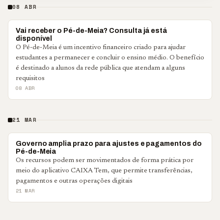
08 ABR
BRASIL
Vai receber o Pé-de-Meia? Consulta já está
disponível
O Pé-de-Meia é um incentivo financeiro criado para ajudar
estudantes a permanecer e concluir o ensino médio. O benefício
é destinado a alunos da rede pública que atendam a alguns
requisitos
08 ABR
21 MAR
BRASIL
Governo amplia prazo para ajustes e pagamentos do
Pé-de-Meia
Os recursos podem ser movimentados de forma prática por
meio do aplicativo CAIXA Tem, que permite transferências,
pagamentos e outras operações digitais
21 MAR