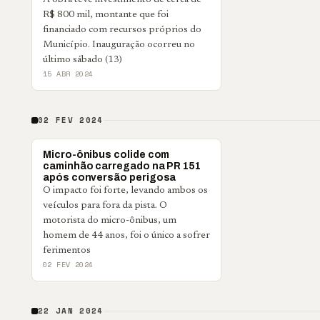
A obra teve investimento de cerca de
R$ 800 mil, montante que foi
financiado com recursos próprios do
Município. Inauguração ocorreu no
último sábado (13)
15 ABR 2024
02 FEV 2024
POLICIAL
Micro-ônibus colide com
caminhão carregado na PR 151
após conversão perigosa
O impacto foi forte, levando ambos os
veículos para fora da pista. O
motorista do micro-ônibus, um
homem de 44 anos, foi o único a sofrer
ferimentos
02 FEV 2024
22 JAN 2024