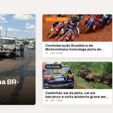
PONTA GROSSA
Confederação Brasileira de
Motociclismo homologa pista de
motocross de PG
31 JAN 2025
POLICIAL
na BR-
Caminhão sai da pista, cai em
barranco e evita acidente grave em
Ponta Grossa
03 DEZ 2024