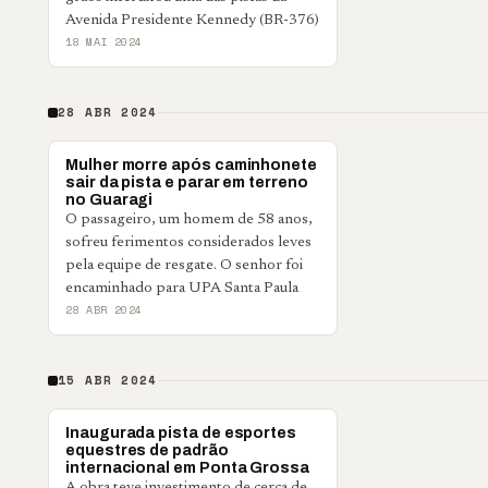
Avenida Presidente Kennedy (BR-376)
18 MAI 2024
28 ABR 2024
POLICIAL
Mulher morre após caminhonete
sair da pista e parar em terreno
no Guaragi
O passageiro, um homem de 58 anos,
sofreu ferimentos considerados leves
pela equipe de resgate. O senhor foi
encaminhado para UPA Santa Paula
28 ABR 2024
15 ABR 2024
PONTA GROSSA
Inaugurada pista de esportes
equestres de padrão
internacional em Ponta Grossa