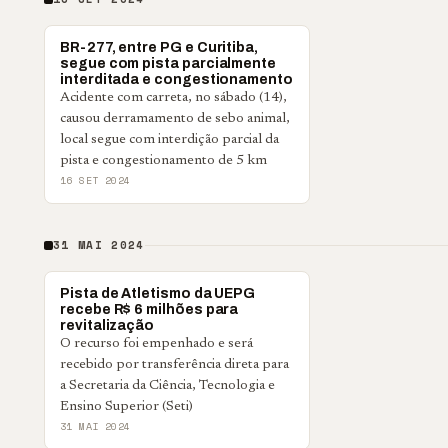
PARANÁ
BR-277, entre PG e Curitiba,
segue com pista parcialmente
interditada e congestionamento
Acidente com carreta, no sábado (14),
causou derramamento de sebo animal,
local segue com interdição parcial da
pista e congestionamento de 5 km
16 SET 2024
31 MAI 2024
PONTA GROSSA
Pista de Atletismo da UEPG
recebe R$ 6 milhões para
revitalização
O recurso foi empenhado e será
recebido por transferência direta para
a Secretaria da Ciência, Tecnologia e
Ensino Superior (Seti)
31 MAI 2024