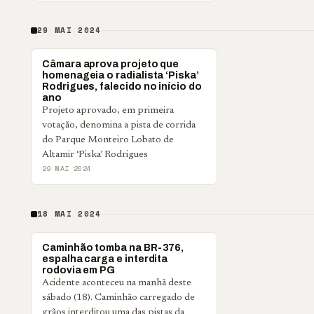
29 MAI 2024
POLÍTICA
Câmara aprova projeto que
homenageia o radialista ‘Piska’
Rodrigues, falecido no início do
ano
Projeto aprovado, em primeira
votação, denomina a pista de corrida
do Parque Monteiro Lobato de
Altamir ‘Piska’ Rodrigues
29 MAI 2024
18 MAI 2024
POLICIAL
Caminhão tomba na BR-376,
espalha carga e interdita
rodovia em PG
Acidente aconteceu na manhã deste
sábado (18). Caminhão carregado de
grãos interditou uma das pistas da