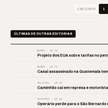
ANTERIOR
1
ÚLTIMAS DE OUTRAS EDITORIAS
MUNDO · HÁ 1H
Projeto dos EUA sobre tarifas no pet
MUNDO · HÁ 7H
Casal assassinado na Guatemala tem
POLICIAL · HÁ 8H
Caminhão cai em represa e motorist
ESPORTES · HÁ 8H
Operário perde para o São Bernardo 