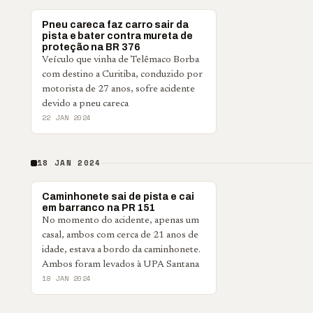
POLICIAL
Pneu careca faz carro sair da
pista e bater contra mureta de
proteção na BR 376
Veículo que vinha de Telêmaco Borba
com destino a Curitiba, conduzido por
motorista de 27 anos, sofre acidente
devido a pneu careca
22 JAN 2024
18 JAN 2024
POLICIAL
Caminhonete sai de pista e cai
em barranco na PR 151
No momento do acidente, apenas um
casal, ambos com cerca de 21 anos de
idade, estava a bordo da caminhonete.
Ambos foram levados à UPA Santana
18 JAN 2024