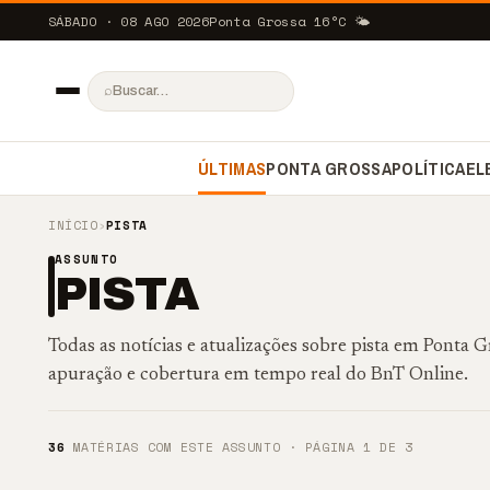
SÁBADO · 08 AGO 2026
Ponta Grossa
16
°C
🌤️
⌕
ÚLTIMAS
PONTA GROSSA
POLÍTICA
EL
INÍCIO
›
PISTA
ASSUNTO
PISTA
Todas as notícias e atualizações sobre pista em Ponta
apuração e cobertura em tempo real do BnT Online.
36
MATÉRIAS COM ESTE ASSUNTO · PÁGINA 1 DE 3