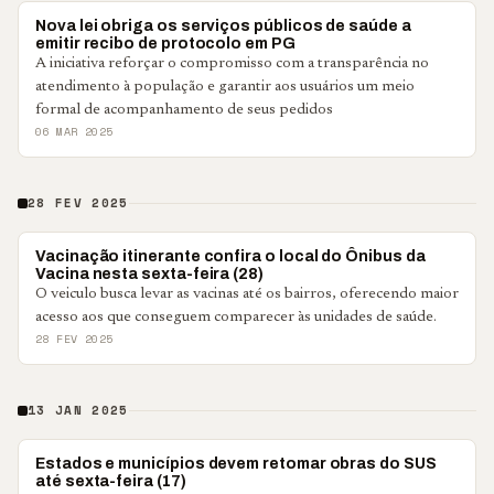
PONTA GROSSA
Nova lei obriga os serviços públicos de saúde a
emitir recibo de protocolo em PG
A iniciativa reforçar o compromisso com a transparência no
atendimento à população e garantir aos usuários um meio
formal de acompanhamento de seus pedidos
06 MAR 2025
28 FEV 2025
PONTA GROSSA
Vacinação itinerante confira o local do Ônibus da
Vacina nesta sexta-feira (28)
O veiculo busca levar as vacinas até os bairros, oferecendo maior
acesso aos que conseguem comparecer às unidades de saúde.
28 FEV 2025
13 JAN 2025
BRASIL
Estados e municípios devem retomar obras do SUS
até sexta-feira (17)