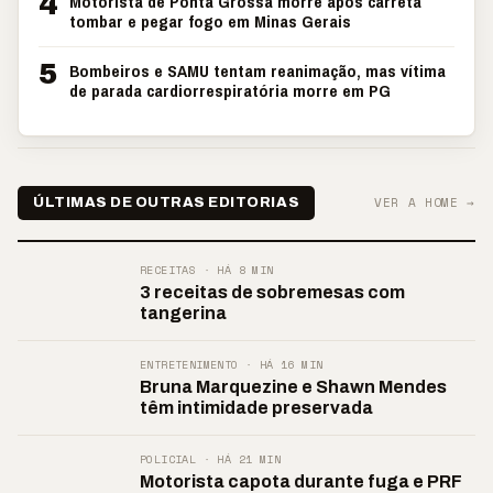
4
Motorista de Ponta Grossa morre após carreta
tombar e pegar fogo em Minas Gerais
5
Bombeiros e SAMU tentam reanimação, mas vítima
de parada cardiorrespiratória morre em PG
VER A HOME →
ÚLTIMAS DE OUTRAS EDITORIAS
RECEITAS · HÁ 8 MIN
3 receitas de sobremesas com
tangerina
ENTRETENIMENTO · HÁ 16 MIN
Bruna Marquezine e Shawn Mendes
têm intimidade preservada
POLICIAL · HÁ 21 MIN
Motorista capota durante fuga e PRF