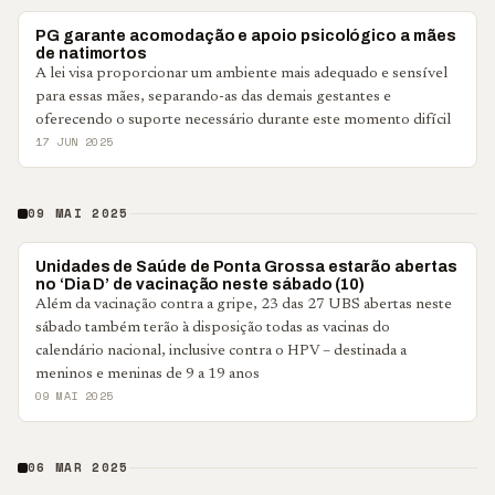
PONTA GROSSA
PG garante acomodação e apoio psicológico a mães
de natimortos
A lei visa proporcionar um ambiente mais adequado e sensível
para essas mães, separando-as das demais gestantes e
oferecendo o suporte necessário durante este momento difícil
17 JUN 2025
09 MAI 2025
PONTA GROSSA
Unidades de Saúde de Ponta Grossa estarão abertas
no ‘Dia D’ de vacinação neste sábado (10)
Além da vacinação contra a gripe, 23 das 27 UBS abertas neste
sábado também terão à disposição todas as vacinas do
calendário nacional, inclusive contra o HPV – destinada a
meninos e meninas de 9 a 19 anos
09 MAI 2025
06 MAR 2025