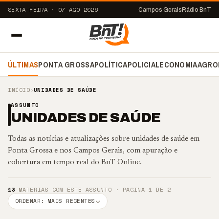
SEXTA-FEIRA · 07 AGO 2026
Campos Gerais
Rádio BnT
ÚLTIMAS
PONTA GROSSA
POLÍTICA
POLICIAL
ECONOMIA
AGRO
INÍCIO
›
UNIDADES DE SAÚDE
ASSUNTO
UNIDADES DE SAÚDE
Todas as notícias e atualizações sobre unidades de saúde em
Ponta Grossa e nos Campos Gerais, com apuração e
cobertura em tempo real do BnT Online.
13
MATÉRIAS COM ESTE ASSUNTO · PÁGINA 1 DE 2
ORDENAR: MAIS RECENTES