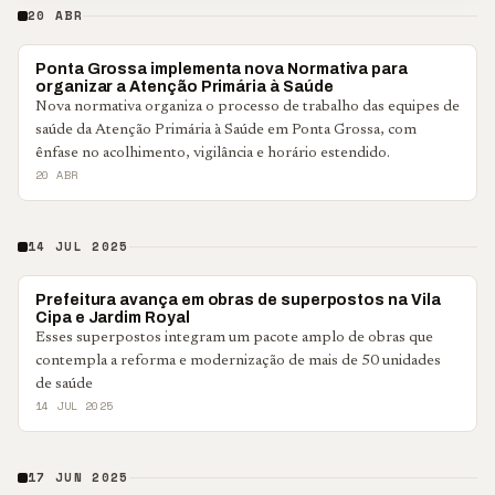
20 ABR
PONTA GROSSA
Ponta Grossa implementa nova Normativa para
organizar a Atenção Primária à Saúde
Nova normativa organiza o processo de trabalho das equipes de
saúde da Atenção Primária à Saúde em Ponta Grossa, com
ênfase no acolhimento, vigilância e horário estendido.
20 ABR
14 JUL 2025
PONTA GROSSA
Prefeitura avança em obras de superpostos na Vila
Cipa e Jardim Royal
Esses superpostos integram um pacote amplo de obras que
contempla a reforma e modernização de mais de 50 unidades
de saúde
14 JUL 2025
17 JUN 2025