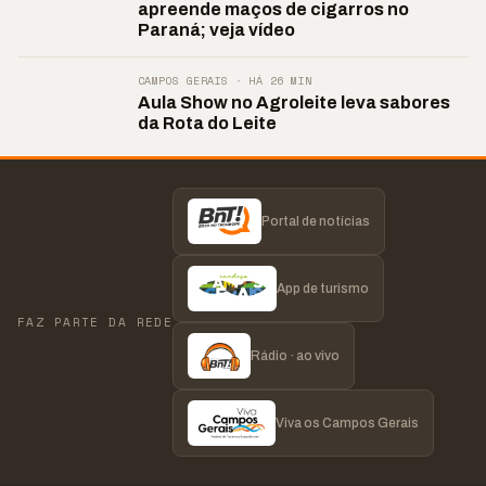
apreende maços de cigarros no
Paraná; veja vídeo
CAMPOS GERAIS · HÁ 26 MIN
Aula Show no Agroleite leva sabores
da Rota do Leite
Portal de notícias
App de turismo
FAZ PARTE DA REDE
Rádio · ao vivo
Viva os Campos Gerais