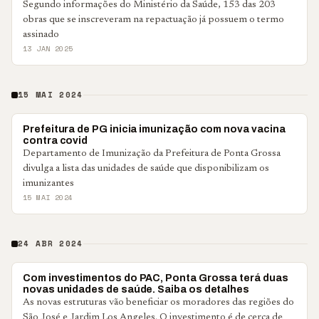
Segundo informações do Ministério da Saúde, 153 das 203
obras que se inscreveram na repactuação já possuem o termo
assinado
13 JAN 2025
15 MAI 2024
PONTA GROSSA
Prefeitura de PG inicia imunização com nova vacina
contra covid
Departamento de Imunização da Prefeitura de Ponta Grossa
divulga a lista das unidades de saúde que disponibilizam os
imunizantes
15 MAI 2024
24 ABR 2024
PONTA GROSSA
Com investimentos do PAC, Ponta Grossa terá duas
novas unidades de saúde. Saiba os detalhes
As novas estruturas vão beneficiar os moradores das regiões do
São José e Jardim Los Angeles. O investimento é de cerca de