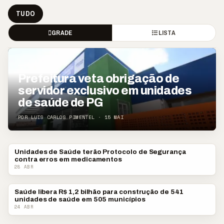
TUDO
GRADE
LISTA
DESTAQUE
Prefeitura veta obrigação de
servidor exclusivo em unidades
de saúde de PG
POR LUIS CARLOS PIMENTEL · 15 MAI
Unidades de Saúde terão Protocolo de Segurança
PONTA GROSSA
contra erros em medicamentos
28 ABR
Saúde libera R$ 1,2 bilhão para construção de 541
SAÚDE E BEM ESTAR
unidades de saúde em 505 municípios
24 ABR