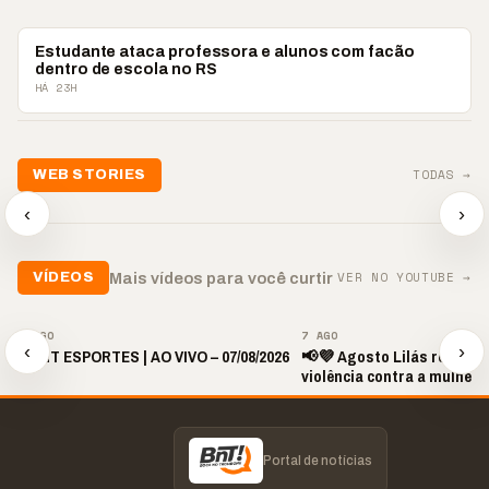
BRASIL
Estudante ataca professora e alunos com facão
dentro de escola no RS
HÁ 23H
📢💜 Agosto Lilás
TODAS →
WEB STORIES
reforça combate à
📢 Noite 
violência contra a
🛍️ Atendimento ainda é
chega co
‹
›
mulher
o diferencial nas vendas
oração
▶
▶
▶
VER NO YOUTUBE →
Mais vídeos para você curtir
VÍDEOS
▶
▶
7 AGO
7 AGO
‹
›
🎙️ BNT ESPORTES | AO VIVO – 07/08/2026
📢💜 Agosto Lilás reforça
violência contra a mulher
Portal de notícias