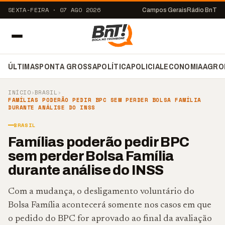
SEXTA-FEIRA · 07 AGO 2026
Campos Gerais
Rádio BnT
ÚLTIMAS
PONTA GROSSA
POLÍTICA
POLICIAL
ECONOMIA
AGRO
INÍCIO
›
BRASIL
›
FAMÍLIAS PODERÃO PEDIR BPC SEM PERDER BOLSA FAMÍLIA
DURANTE ANÁLISE DO INSS
BRASIL
Famílias poderão pedir BPC
sem perder Bolsa Família
durante análise do INSS
Com a mudança, o desligamento voluntário do
Bolsa Família acontecerá somente nos casos em que
o pedido do BPC for aprovado ao final da avaliação