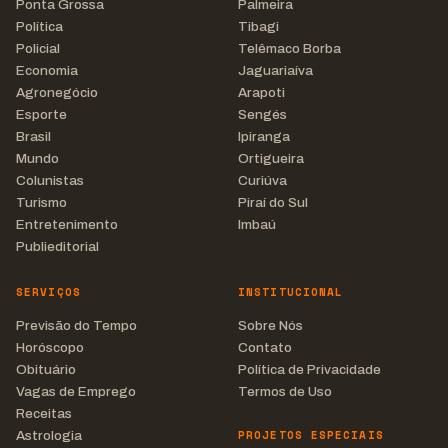
Ponta Grossa
Palmeira
Política
Tibagi
Policial
Telêmaco Borba
Economia
Jaguariaíva
Agronegócio
Arapoti
Esporte
Sengés
Brasil
Ipiranga
Mundo
Ortigueira
Colunistas
Curiúva
Turismo
Piraí do Sul
Entretenimento
Imbaú
Publieditorial
SERVIÇOS
INSTITUCIONAL
Previsão do Tempo
Sobre Nós
Horóscopo
Contato
Obituário
Política de Privacidade
Vagas de Emprego
Termos de Uso
Receitas
PROJETOS ESPECIAIS
Astrologia