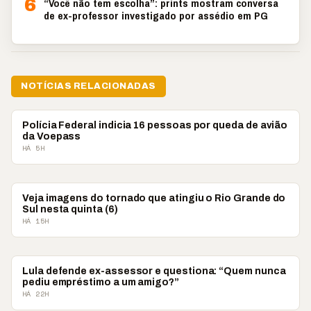
6
“Você não tem escolha”: prints mostram conversa
de ex-professor investigado por assédio em PG
NOTÍCIAS RELACIONADAS
BRASIL
Polícia Federal indicia 16 pessoas por queda de avião
da Voepass
HÁ 5H
BRASIL
Veja imagens do tornado que atingiu o Rio Grande do
Sul nesta quinta (6)
HÁ 15H
BRASIL
Lula defende ex-assessor e questiona: “Quem nunca
pediu empréstimo a um amigo?”
HÁ 22H