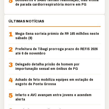
5
de parada cardiorrespiratória morre em PG
ÚLTIMAS NOTÍCIAS
1
Mega-Sena sorteia prêmio de R$ 165 milhões neste
sábado (8)
2
Prefeitura de Tibagi prorroga prazo do REFIS 2026
até 6 de novembro
3
Delegado detalha prisão de homem por
importunação sexual em ônibus de PG
4
Achado de feto mobiliza equipes em estação de
esgoto de Ponta Grossa
5
Infarto e AVC avançam entre jovens e acendem
alerta