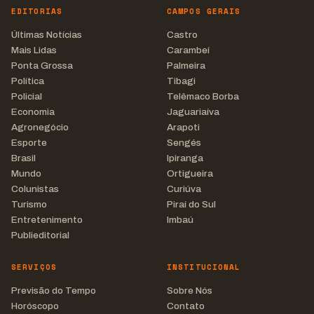
EDITORIAS
CAMPOS GERAIS
Últimas Notícias
Castro
Mais Lidas
Carambeí
Ponta Grossa
Palmeira
Política
Tibagi
Policial
Telêmaco Borba
Economia
Jaguariaíva
Agronegócio
Arapoti
Esporte
Sengés
Brasil
Ipiranga
Mundo
Ortigueira
Colunistas
Curiúva
Turismo
Piraí do Sul
Entretenimento
Imbaú
Publieditorial
SERVIÇOS
INSTITUCIONAL
Previsão do Tempo
Sobre Nós
Horóscopo
Contato