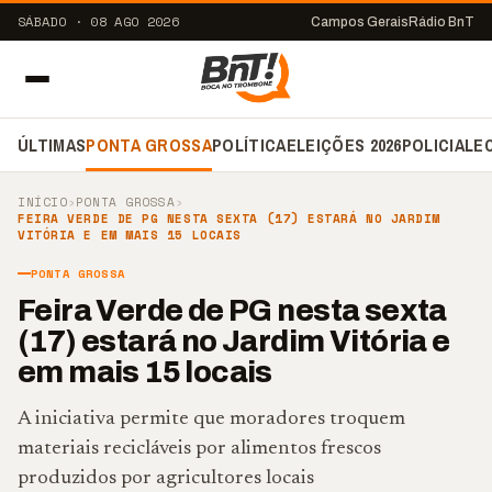
SÁBADO · 08 AGO 2026
Campos Gerais
Rádio BnT
ÚLTIMAS
PONTA GROSSA
POLÍTICA
ELEIÇÕES 2026
POLICIAL
E
INÍCIO
›
PONTA GROSSA
›
FEIRA VERDE DE PG NESTA SEXTA (17) ESTARÁ NO JARDIM
VITÓRIA E EM MAIS 15 LOCAIS
PONTA GROSSA
Feira Verde de PG nesta sexta
(17) estará no Jardim Vitória e
em mais 15 locais
A iniciativa permite que moradores troquem
materiais recicláveis por alimentos frescos
produzidos por agricultores locais