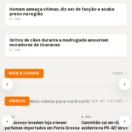
PONTA GROSSA
Homem ameaça vítimas, diz ser de facção e acaba
preso na região
07 AGO
PONTA GROSSA
Gritos de cães durante a madrugada assustam
moradores de Uvaranas
07 AGO
📢💜 Agosto Lilás
TODAS →
WEB STORIES
reforça combate à
📢 Noite 
violência contra a
🛍️ Atendimento ainda é
chega co
‹
›
mulher
o diferencial nas vendas
oração
▶
▶
▶
VER NO YOUTUBE →
Mais vídeos para você curtir
VÍDEOS
▶
▶
8 AGO
8 AGO
‹
›
Criminosos invadem loja e levam
Caminhão cai em ribanceir
perfumes importados em Ponta Grossa
acidente na PR-427 entre P