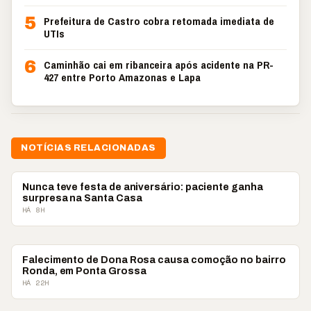
5
Prefeitura de Castro cobra retomada imediata de
UTIs
6
Caminhão cai em ribanceira após acidente na PR-
427 entre Porto Amazonas e Lapa
NOTÍCIAS RELACIONADAS
PONTA GROSSA
Nunca teve festa de aniversário: paciente ganha
surpresa na Santa Casa
HÁ 8H
PONTA GROSSA
Falecimento de Dona Rosa causa comoção no bairro
Ronda, em Ponta Grossa
HÁ 22H