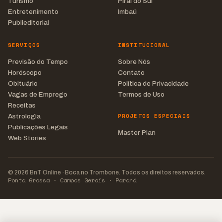
Turismo
Piraí do Sul
Entretenimento
Imbaú
Publieditorial
SERVIÇOS
INSTITUCIONAL
Previsão do Tempo
Sobre Nós
Horóscopo
Contato
Obituário
Política de Privacidade
Vagas de Emprego
Termos de Uso
Receitas
PROJETOS ESPECIAIS
Astrologia
Publicações Legais
Master Plan
Web Stories
© 2026 BnT Online · Boca no Trombone. Todos os direitos reservados.
Ponta Grossa · Campos Gerais · Paraná