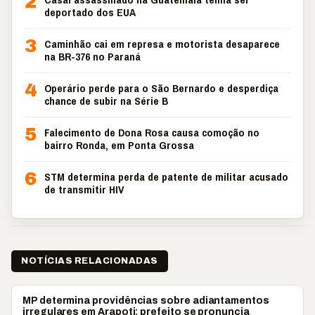
2
deportado dos EUA
3
Caminhão cai em represa e motorista desaparece
na BR-376 no Paraná
4
Operário perde para o São Bernardo e desperdiça
chance de subir na Série B
5
Falecimento de Dona Rosa causa comoção no
bairro Ronda, em Ponta Grossa
6
STM determina perda de patente de militar acusado
de transmitir HIV
NOTÍCIAS RELACIONADAS
ARAPOTI
MP determina providências sobre adiantamentos
irregulares em Arapoti; prefeito se pronuncia