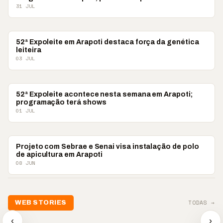
31 JUL
ARAPOTI
52ª Expoleite em Arapoti destaca força da genética
leiteira
03 JUL
ARAPOTI
52ª Expoleite acontece nesta semana em Arapoti;
programação terá shows
01 JUL
ARAPOTI
Projeto com Sebrae e Senai visa instalação de polo
de apicultura em Arapoti
08 JUN
📢💜 Agosto Lilás
TODAS →
WEB STORIES
reforça combate à
📢 Noite 
violência contra a
🛍️ Atendimento ainda é
chega co
‹
›