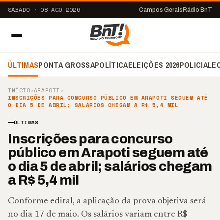
SÁBADO · 08 AGO 2026
Campos Gerais
Rádio BnT
ÚLTIMAS
PONTA GROSSA
POLÍTICA
ELEIÇÕES 2026
POLICIAL
E
INÍCIO
›
ARAPOTI
›
INSCRIÇÕES PARA CONCURSO PÚBLICO EM ARAPOTI SEGUEM ATÉ
O DIA 5 DE ABRIL; SALÁRIOS CHEGAM A R$ 5,4 MIL
ÚLTIMAS
Inscrições para concurso
público em Arapoti seguem até
o dia 5 de abril; salários chegam
a R$ 5,4 mil
Conforme edital, a aplicação da prova objetiva será
no dia 17 de maio. Os salários variam entre R$