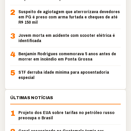
2
Suspeito de agiotagem que aterrorizava devedores
em PG é preso com arma furtada e cheques de até
R$ 150 mil
3
Jovem morta em acidente com scooter elétrica é
identificada
4
Benjamin Rodrigues comemorava 5 anos antes de
morrer em incêndio em Ponta Grossa
5
STF derruba idade mínima para aposentadoria
especial
ÚLTIMAS NOTÍCIAS
1
Projeto dos EUA sobre tarifas no petróleo russo
preocupa o Brasil
Casal assassinado na Guatemala temia ser