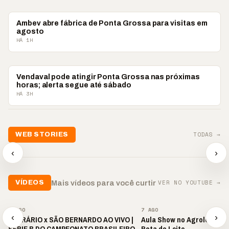
PONTA GROSSA
Ambev abre fábrica de Ponta Grossa para visitas em
agosto
HÁ 1H
PONTA GROSSA
Vendaval pode atingir Ponta Grossa nas próximas
horas; alerta segue até sábado
HÁ 3H
📢💜 Agosto Lilás
TODAS →
WEB STORIES
reforça combate à
📢 Noite 
violência contra a
🛍️ Atendimento ainda é
chega co
‹
›
mulher
o diferencial nas vendas
oração
▶
▶
▶
VER NO YOUTUBE →
Mais vídeos para você curtir
VÍDEOS
▶
▶
7 AGO
7 AGO
‹
›
OPERÁRIO x SÃO BERNARDO AO VIVO |
Aula Show no Agroleite le
SÉRIE B DO CAMPEONATO BRASILEIRO
Rota do Leite