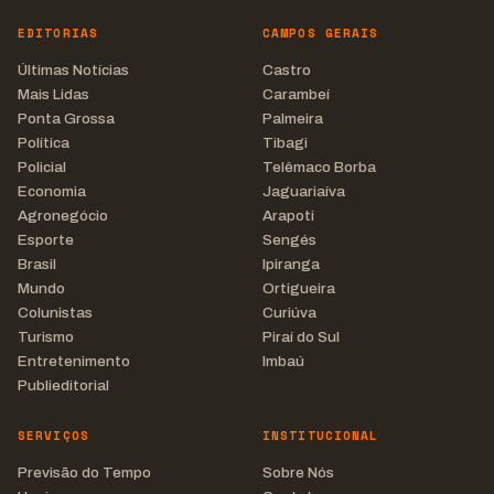
EDITORIAS
CAMPOS GERAIS
Últimas Notícias
Castro
Mais Lidas
Carambeí
Ponta Grossa
Palmeira
Política
Tibagi
Policial
Telêmaco Borba
Economia
Jaguariaíva
Agronegócio
Arapoti
Esporte
Sengés
Brasil
Ipiranga
Mundo
Ortigueira
Colunistas
Curiúva
Turismo
Piraí do Sul
Entretenimento
Imbaú
Publieditorial
SERVIÇOS
INSTITUCIONAL
Previsão do Tempo
Sobre Nós