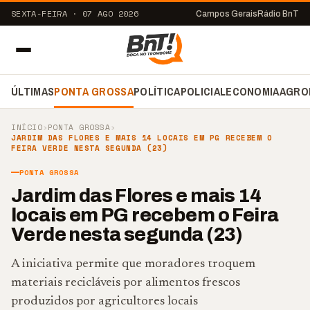
SEXTA-FEIRA · 07 AGO 2026
Campos Gerais
Rádio BnT
ÚLTIMAS
PONTA GROSSA
POLÍTICA
POLICIAL
ECONOMIA
AGRO
INÍCIO
›
PONTA GROSSA
›
JARDIM DAS FLORES E MAIS 14 LOCAIS EM PG RECEBEM O
FEIRA VERDE NESTA SEGUNDA (23)
PONTA GROSSA
Jardim das Flores e mais 14
locais em PG recebem o Feira
Verde nesta segunda (23)
A iniciativa permite que moradores troquem
materiais recicláveis por alimentos frescos
produzidos por agricultores locais