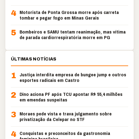
4
Motorista de Ponta Grossa morre após carreta
tombar e pegar fogo em Minas Gerais
5
Bombeiros e SAMU tentam reanimação, mas vítima
de parada cardiorrespiratória morre em PG
ÚLTIMAS NOTÍCIAS
1
Justiça interdita empresa de bungee jump e outros
esportes radicais em Castro
2
Dino aciona PF após TCU apontar R$ 55,4 milhões
em emendas suspeitas
3
Moraes pede vista e trava julgamento sobre
privatização da Celepar no STF
4
Conquistas e preconceitos da gastronomia
feminina brasileira