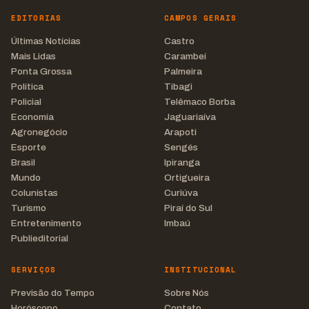
EDITORIAS
CAMPOS GERAIS
Últimas Notícias
Castro
Mais Lidas
Carambeí
Ponta Grossa
Palmeira
Política
Tibagi
Policial
Telêmaco Borba
Economia
Jaguariaíva
Agronegócio
Arapoti
Esporte
Sengés
Brasil
Ipiranga
Mundo
Ortigueira
Colunistas
Curiúva
Turismo
Piraí do Sul
Entretenimento
Imbaú
Publieditorial
SERVIÇOS
INSTITUCIONAL
Previsão do Tempo
Sobre Nós
Horóscopo
Contato