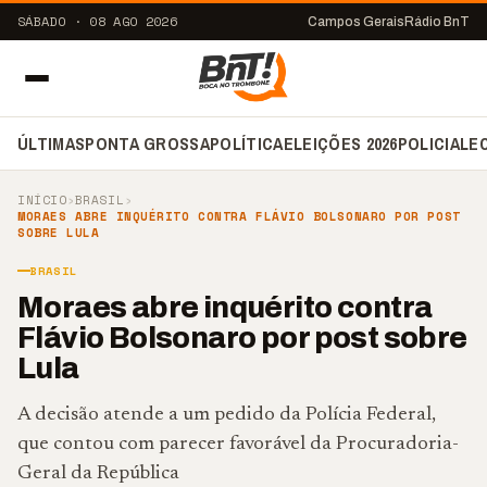
SÁBADO · 08 AGO 2026
Campos Gerais
Rádio BnT
ÚLTIMAS
PONTA GROSSA
POLÍTICA
ELEIÇÕES 2026
POLICIAL
E
INÍCIO
›
BRASIL
›
MORAES ABRE INQUÉRITO CONTRA FLÁVIO BOLSONARO POR POST
SOBRE LULA
BRASIL
Moraes abre inquérito contra
Flávio Bolsonaro por post sobre
Lula
A decisão atende a um pedido da Polícia Federal,
que contou com parecer favorável da Procuradoria-
Geral da República