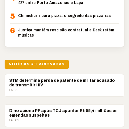
427 entre Porto Amazonas e Lapa
5
Chimichurri para pizza: o segredo das pizzarias
6
Justiça mantém rescisão contratual e Deck retém
músicas
NOTÍCIAS RELACIONADAS
BRASIL
STM determina perda de patente de militar acusado
de transmitir HIV
HÁ 20H
BRASIL
Dino aciona PF após TCU apontar R$ 55,4 milhões em
emendas suspeitas
HÁ 23H