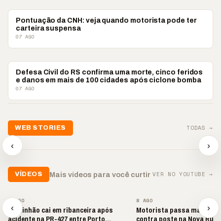
BRASIL
Pontuação da CNH: veja quando motorista pode ter
carteira suspensa
07 AGO
BRASIL
Defesa Civil do RS confirma uma morte, cinco feridos
e danos em mais de 100 cidades após ciclone bomba
07 AGO
📢💜 Agosto Lilás
TODAS →
WEB STORIES
reforça combate à
📢 Noite 
violência contra a
🛍️ Atendimento ainda é
chega co
‹
›
mulher
o diferencial nas vendas
oração
▶
▶
▶
VER NO YOUTUBE →
Mais vídeos para você curtir
VÍDEOS
▶
▶
8 AGO
8 AGO
‹
›
Caminhão cai em ribanceira após
Motorista passa mal e bat
acidente na PR-427 entre Porto
contra poste na Nova Rúss