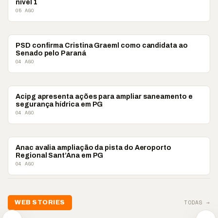
nível 1
05 AGO
POLÍTICA
PSD confirma Cristina Graeml como candidata ao
Senado pelo Paraná
04 AGO
POLÍTICA
Acipg apresenta ações para ampliar saneamento e
segurança hídrica em PG
04 AGO
POLÍTICA
Anac avalia ampliação da pista do Aeroporto
Regional Sant’Ana em PG
04 AGO
TODAS →
WEB STORIES
📢 Noite de Louvor
🔥 “O ‘nunca vai
📢 Coral 
chega com bênçãos e
acontecer comigo’ pode
Paulino r