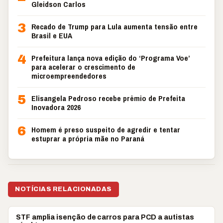
Gleidson Carlos
3
Recado de Trump para Lula aumenta tensão entre
Brasil e EUA
4
Prefeitura lança nova edição do ‘Programa Voe’
para acelerar o crescimento de
microempreendedores
5
Elisangela Pedroso recebe prêmio de Prefeita
Inovadora 2026
6
Homem é preso suspeito de agredir e tentar
estuprar a própria mãe no Paraná
NOTÍCIAS RELACIONADAS
POLÍTICA
STF amplia isenção de carros para PCD a autistas