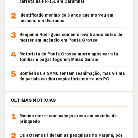
carreta na PR-151 em Carambeí
2
Identificado menino de 5 anos que morreu em
incêndio em Uvaranas
3
Benjamin Rodrigues comemorava 5 anos antes de
morrer em incêndio em Ponta Grossa
4
Motorista de Ponta Grossa morre após carreta
tombar e pegar fogo em Minas Gerais
5
Bombeiros e SAMU tentam reanimação, mas vítima
de parada cardiorrespiratória morre em PG
ÚLTIMAS NOTÍCIAS
1
Menina morre com cabeça presa em cozinha de
brinquedo
2
Os extremos lideram as pesquisas no Paraná, por