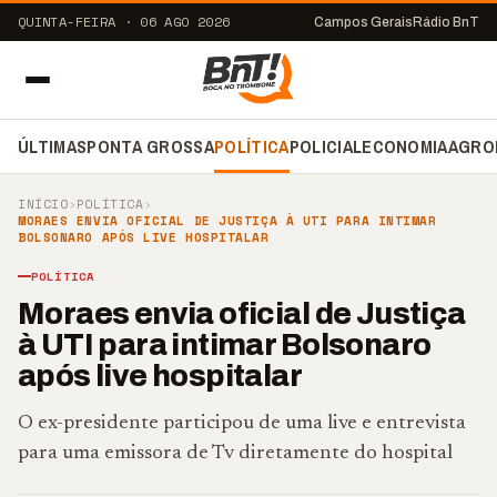
QUINTA-FEIRA · 06 AGO 2026
Campos Gerais
Rádio BnT
ÚLTIMAS
PONTA GROSSA
POLÍTICA
POLICIAL
ECONOMIA
AGRO
INÍCIO
›
POLÍTICA
›
MORAES ENVIA OFICIAL DE JUSTIÇA À UTI PARA INTIMAR
BOLSONARO APÓS LIVE HOSPITALAR
POLÍTICA
Moraes envia oficial de Justiça
à UTI para intimar Bolsonaro
após live hospitalar
O ex-presidente participou de uma live e entrevista
para uma emissora de Tv diretamente do hospital