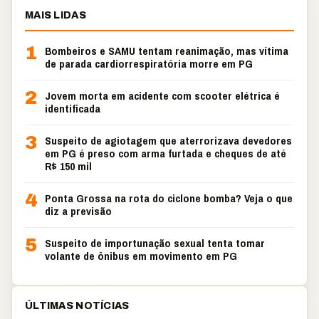
MAIS LIDAS
1
Bombeiros e SAMU tentam reanimação, mas vítima
de parada cardiorrespiratória morre em PG
2
Jovem morta em acidente com scooter elétrica é
identificada
3
Suspeito de agiotagem que aterrorizava devedores
em PG é preso com arma furtada e cheques de até
R$ 150 mil
4
Ponta Grossa na rota do ciclone bomba? Veja o que
diz a previsão
5
Suspeito de importunação sexual tenta tomar
volante de ônibus em movimento em PG
ÚLTIMAS NOTÍCIAS