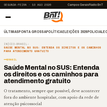
SEGUNDA-FEIRA · 10 AGO 2026
Campos Gerais
Rádio BnT
ÚLTIMAS
PONTA GROSSA
POLÍTICA
ELEIÇÕES 2026
POLICIAL
E
INÍCIO
›
BRASIL
›
SAÚDE MENTAL NO SUS: ENTENDA OS DIREITOS E OS CAMINHOS
PARA ATENDIMENTO GRATUITO
BRASIL
Saúde Mental no SUS: Entenda
os direitos e os caminhos para
atendimento gratuito
O tratamento, sempre que possível, deve acontecer
fora do ambiente hospitalar, com apoio da rede de
atenção psicossocial