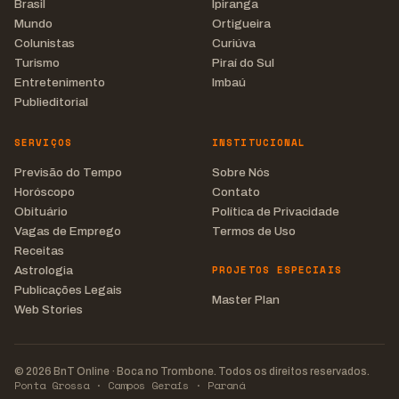
Brasil
Ipiranga
Mundo
Ortigueira
Colunistas
Curiúva
Turismo
Piraí do Sul
Entretenimento
Imbaú
Publieditorial
SERVIÇOS
INSTITUCIONAL
Previsão do Tempo
Sobre Nós
Horóscopo
Contato
Obituário
Política de Privacidade
Vagas de Emprego
Termos de Uso
Receitas
PROJETOS ESPECIAIS
Astrologia
Publicações Legais
Master Plan
Web Stories
© 2026 BnT Online · Boca no Trombone. Todos os direitos reservados.
Ponta Grossa · Campos Gerais · Paraná