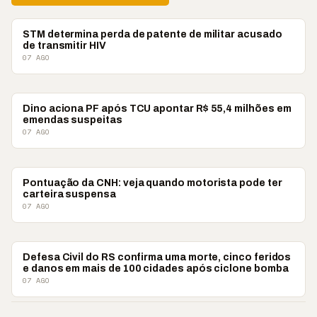
BRASIL
STM determina perda de patente de militar acusado
de transmitir HIV
07 AGO
BRASIL
Dino aciona PF após TCU apontar R$ 55,4 milhões em
emendas suspeitas
07 AGO
BRASIL
Pontuação da CNH: veja quando motorista pode ter
carteira suspensa
07 AGO
BRASIL
Defesa Civil do RS confirma uma morte, cinco feridos
e danos em mais de 100 cidades após ciclone bomba
07 AGO