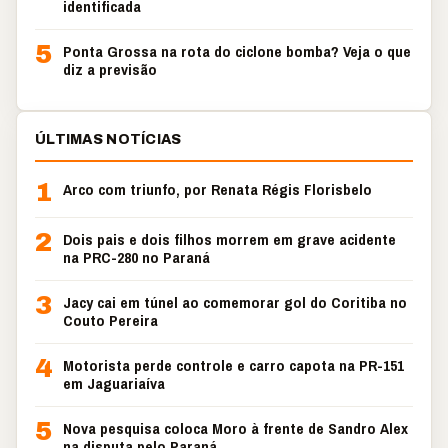
identificada
5
Ponta Grossa na rota do ciclone bomba? Veja o que
diz a previsão
ÚLTIMAS NOTÍCIAS
1
Arco com triunfo, por Renata Régis Florisbelo
2
Dois pais e dois filhos morrem em grave acidente
na PRC-280 no Paraná
3
Jacy cai em túnel ao comemorar gol do Coritiba no
Couto Pereira
4
Motorista perde controle e carro capota na PR-151
em Jaguariaíva
5
Nova pesquisa coloca Moro à frente de Sandro Alex
na disputa pelo Paraná