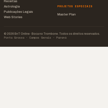
Receitas
PROJETOS ESPECIAIS
Astrologia
Publicações Legais
Master Plan
Web Stories
© 2026 BnT Online · Boca no Trombone. Todos os direitos reservados.
Ponta Grossa · Campos Gerais · Paraná