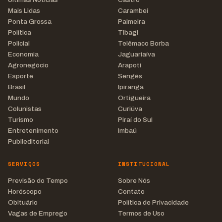
Mais Lidas
Carambeí
Ponta Grossa
Palmeira
Política
Tibagi
Policial
Telêmaco Borba
Economia
Jaguariaíva
Agronegócio
Arapoti
Esporte
Sengés
Brasil
Ipiranga
Mundo
Ortigueira
Colunistas
Curiúva
Turismo
Piraí do Sul
Entretenimento
Imbaú
Publieditorial
SERVIÇOS
INSTITUCIONAL
Previsão do Tempo
Sobre Nós
Horóscopo
Contato
Obituário
Política de Privacidade
Vagas de Emprego
Termos de Uso