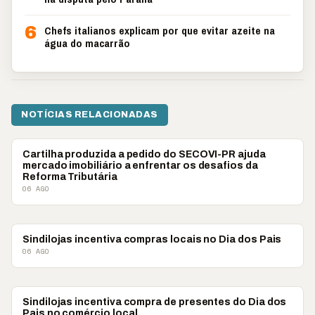
6
Chefs italianos explicam por que evitar azeite na
água do macarrão
NOTÍCIAS RELACIONADAS
ECONOMIA
Cartilha produzida a pedido do SECOVI-PR ajuda
mercado imobiliário a enfrentar os desafios da
Reforma Tributária
06 AGO
ECONOMIA
Sindilojas incentiva compras locais no Dia dos Pais
06 AGO
ECONOMIA
Sindilojas incentiva compra de presentes do Dia dos
Pais no comércio local