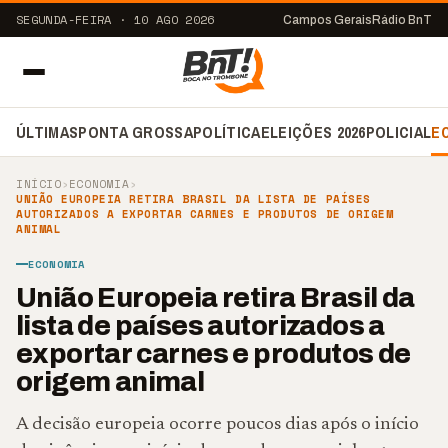
SEGUNDA-FEIRA · 10 AGO 2026
Campos Gerais
Rádio BnT
ÚLTIMAS
PONTA GROSSA
POLÍTICA
ELEIÇÕES 2026
POLICIAL
E
INÍCIO
›
ECONOMIA
›
UNIÃO EUROPEIA RETIRA BRASIL DA LISTA DE PAÍSES
AUTORIZADOS A EXPORTAR CARNES E PRODUTOS DE ORIGEM
ANIMAL
ECONOMIA
União Europeia retira Brasil da
lista de países autorizados a
exportar carnes e produtos de
origem animal
A decisão europeia ocorre poucos dias após o início