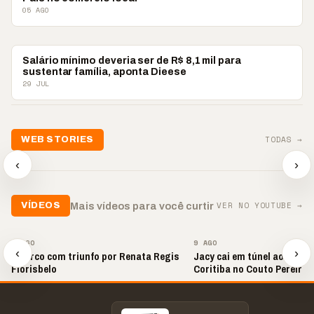
05 AGO
ECONOMIA
Salário mínimo deveria ser de R$ 8,1 mil para
sustentar família, aponta Dieese
29 JUL
📢💜 Agosto Lilás
TODAS →
WEB STORIES
reforça combate à
📢 Noite 
violência contra a
🛍️ Atendimento ainda é
chega co
‹
›
mulher
o diferencial nas vendas
oração
▶
▶
▶
VER NO YOUTUBE →
Mais vídeos para você curtir
VÍDEOS
▶
▶
9 AGO
9 AGO
‹
›
📢 Arco com triunfo por Renata Regis
Jacy cai em túnel ao come
Florisbelo
Coritiba no Couto Pereira