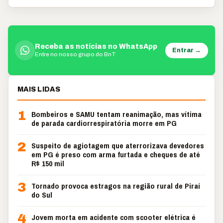
Receba as notícias no WhatsApp
Entrar →
Entre no nosso grupo do BnT
MAIS LIDAS
1
Bombeiros e SAMU tentam reanimação, mas vítima
de parada cardiorrespiratória morre em PG
2
Suspeito de agiotagem que aterrorizava devedores
em PG é preso com arma furtada e cheques de até
R$ 150 mil
3
Tornado provoca estragos na região rural de Piraí
do Sul
4
Jovem morta em acidente com scooter elétrica é