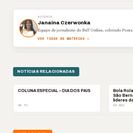
AUTORIA
Janaina Czerwonka
Equipe de jornalismo do BnT Online, cobrindo Ponta
VER TODAS AS MATÉRIAS →
NOTÍCIAS RELACIONADAS
COLUNISTAS
COLUNISTA
COLUNA ESPECIAL – DIA DOS PAIS
Bola Rol
São Bern
líderes d
HÁ 7H
06 AGO