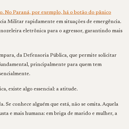
o. No Paraná, por exemplo, há o botão do pânico
ícia Militar rapidamente em situações de emergência.
ozeleira eletrônica para o agressor, garantindo mais
mpara, da Defensoria Pública, que permite solicitar
 fundamental, principalmente para quem tem
sencialmente.
a, existe algo essencial: a atitude.
da. Se conhece alguém que está, não se omita. Aquela
 justa e mais humana: em briga de marido e mulher, a