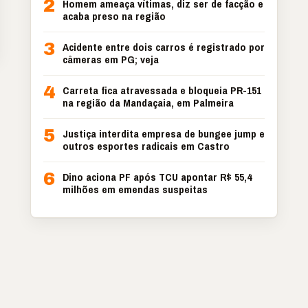
2
Homem ameaça vítimas, diz ser de facção e
acaba preso na região
3
Acidente entre dois carros é registrado por
câmeras em PG; veja
4
Carreta fica atravessada e bloqueia PR-151
na região da Mandaçaia, em Palmeira
5
Justiça interdita empresa de bungee jump e
outros esportes radicais em Castro
6
Dino aciona PF após TCU apontar R$ 55,4
milhões em emendas suspeitas