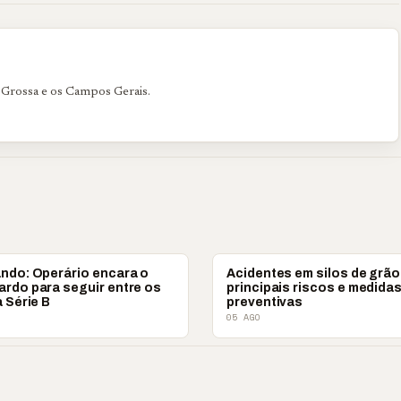
 Grossa e os Campos Gerais.
S
COLUNISTAS
ando: Operário encara o
Acidentes em silos de grão
ardo para seguir entre os
principais riscos e medida
a Série B
preventivas
05 AGO