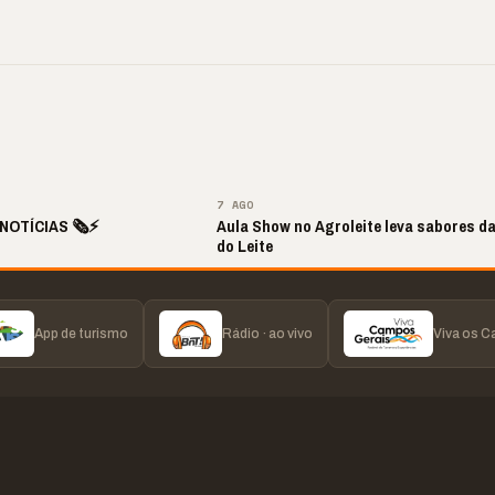
ite de Louvor
🔥 “O ‘nunca vai
📢 Coral Maestro
a com bênçãos e
acontecer comigo’ pode
Paulino retorna apó
ão
custar caro”
longo hiato
▶
▶
▶
▶
7 AGO
NOTÍCIAS 🗞️⚡
Aula Show no Agroleite leva sabores d
do Leite
App de turismo
Rádio · ao vivo
Viva os 