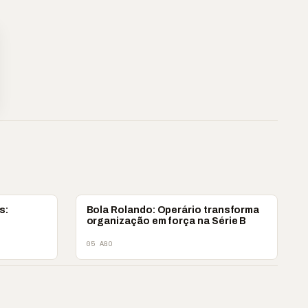
COLUNISTAS
s:
Bola Rolando: Operário transforma
s
organização em força na Série B
05 AGO