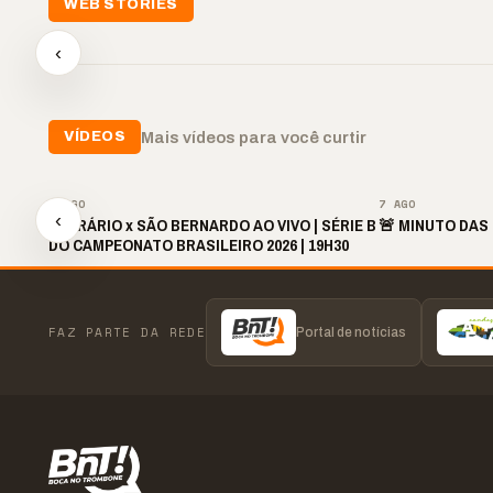
📢💜 Agosto Lilás
WEB STORIES
reforça combate à
📢 No
violência contra a
🛍️ Atendimento ainda é
cheg
‹
mulher
o diferencial nas vendas
oraç
▶
▶
▶
Mais vídeos para você curtir
VÍDEOS
▶
7 AGO
7 AGO
‹
OPERÁRIO x SÃO BERNARDO AO VIVO | SÉRIE B
🚨 MINUTO DAS 
DO CAMPEONATO BRASILEIRO 2026 | 19H30
FAZ PARTE DA REDE
Portal de notícias