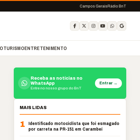
Campos Gerais
Rádio BnT
O
TURISMO
ENTRETENIMENTO
Receba as notícias no
Entrar →
WhatsApp
Entre no nosso grupo do BnT
MAIS LIDAS
1
Identificado motociclista que foi esmagado
por carreta na PR-151 em Carambeí