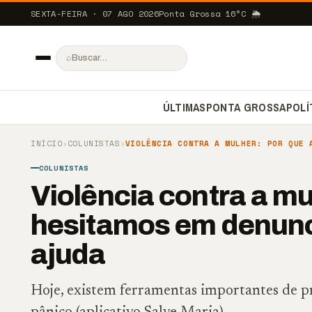
SEXTA-FEIRA · 07 AGO 2026
Ponta Grossa
16
°C
🌦️
⌕
ÚLTIMAS
PONTA GROSSA
POLÍ
INÍCIO
›
COLUNISTAS
›
VIOLÊNCIA CONTRA A MULHER: POR QUE 
COLUNISTAS
Violência contra a mu
hesitamos em denunc
ajuda
Hoje, existem ferramentas importantes de p