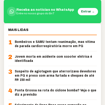
Receba as notícias no WhatsApp
Entrar →
Entre no nosso grupo do BnT
MAIS LIDAS
1
Bombeiros e SAMU tentam reanimação, mas vítima
de parada cardiorrespiratória morre em PG
2
Jovem morta em acidente com scooter elétrica é
identificada
3
Suspeito de agiotagem que aterrorizava devedores
em PG é preso com arma furtada e cheques de até
R$ 150 mil
4
Ponta Grossa na rota do ciclone bomba? Veja o que
diz a previsão
Falecimento de Dona Rosa causa comoção no