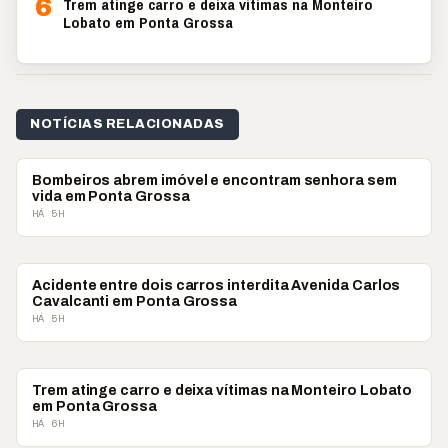
6
Trem atinge carro e deixa vítimas na Monteiro
Lobato em Ponta Grossa
NOTÍCIAS RELACIONADAS
POLICIAL
Bombeiros abrem imóvel e encontram senhora sem
vida em Ponta Grossa
HÁ 5H
POLICIAL
Acidente entre dois carros interdita Avenida Carlos
Cavalcanti em Ponta Grossa
HÁ 5H
POLICIAL
Trem atinge carro e deixa vítimas na Monteiro Lobato
em Ponta Grossa
HÁ 6H