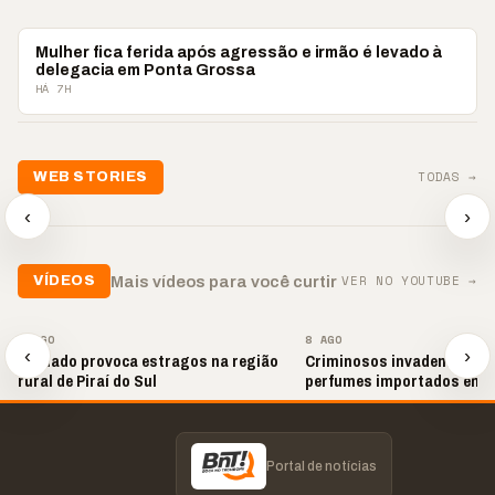
POLICIAL
Mulher fica ferida após agressão e irmão é levado à
delegacia em Ponta Grossa
HÁ 7H
📢💜 Agosto Lilás
TODAS →
WEB STORIES
reforça combate à
📢 Noite 
violência contra a
🛍️ Atendimento ainda é
chega co
‹
›
mulher
o diferencial nas vendas
oração
▶
▶
▶
VER NO YOUTUBE →
Mais vídeos para você curtir
VÍDEOS
▶
▶
8 AGO
8 AGO
‹
›
Tornado provoca estragos na região
Criminosos invadem loja e
rural de Piraí do Sul
perfumes importados em 
Portal de notícias