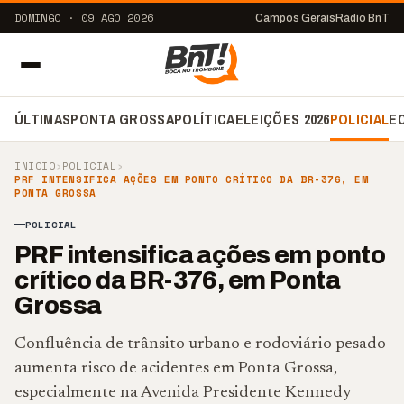
DOMINGO · 09 AGO 2026
Campos Gerais
Rádio BnT
ÚLTIMAS
PONTA GROSSA
POLÍTICA
ELEIÇÕES 2026
POLICIAL
E
INÍCIO
›
POLICIAL
›
PRF INTENSIFICA AÇÕES EM PONTO CRÍTICO DA BR-376, EM
PONTA GROSSA
POLICIAL
PRF intensifica ações em ponto
crítico da BR-376, em Ponta
Grossa
Confluência de trânsito urbano e rodoviário pesado
aumenta risco de acidentes em Ponta Grossa,
especialmente na Avenida Presidente Kennedy