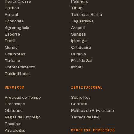
Ponta Grossa
Palmeira
Política
Tibagi
Policial
Telêmaco Borba
Economia
Jaguariaíva
Agronegócio
Arapoti
Esporte
Sengés
Brasil
Ipiranga
Mundo
Ortigueira
Colunistas
Curiúva
Turismo
Piraí do Sul
Entretenimento
Imbaú
Publieditorial
SERVIÇOS
INSTITUCIONAL
Previsão do Tempo
Sobre Nós
Horóscopo
Contato
Obituário
Política de Privacidade
Vagas de Emprego
Termos de Uso
Receitas
PROJETOS ESPECIAIS
Astrologia