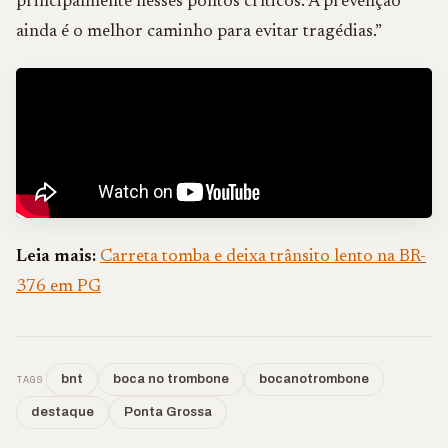
principalmente nesses pontos críticos. A prevenção
ainda é o melhor caminho para evitar tragédias.”
Leia mais:
Carreta tomba e deixa trânsito lento na BR-
376 em PG
TAGS
bnt
boca no trombone
bocanotrombone
destaque
Ponta Grossa