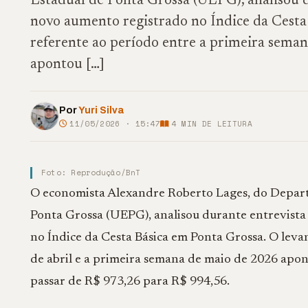
Estadual de Ponta Grossa (UEPG), analisou 
novo aumento registrado no Índice da Cesta
referente ao período entre a primeira seman
apontou […]
Por
Yuri Silva
11/05/2026 · 15:47
4
MIN DE LEITURA
Foto: Reprodução/BnT
O economista Alexandre Roberto Lages, do Depa
Ponta Grossa (UEPG)
, analisou durante entrevist
no Índice da Cesta Básica em Ponta Grossa. O lev
de abril e a primeira semana de maio de 2026 apon
passar de R$ 973,26 para R$ 994,56.