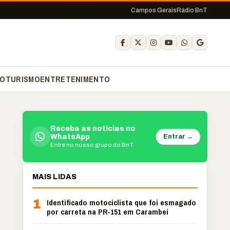
Campos Gerais
Rádio BnT
O
TURISMO
ENTRETENIMENTO
Receba as notícias no
Entrar →
WhatsApp
Entre no nosso grupo do BnT
MAIS LIDAS
1
Identificado motociclista que foi esmagado
por carreta na PR-151 em Carambeí