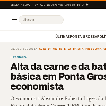
SEXTA-FEIRA · 07 AGO 2026
Ponta Grossa
15
°C
🌦️
⌕
ÚLTIMAS
PONTA GROSSA
POLÍ
INÍCIO
›
ECONOMIA
›
ALTA DA CARNE E DA BATATA PRESSIONA C
ECONOMIA
Alta da carne e da ba
básica em Ponta Gro
economista
O economista Alexandre Roberto Lages, do