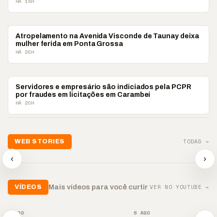
HÁ 15H
POLICIAL
Atropelamento na Avenida Visconde de Taunay deixa
mulher ferida em Ponta Grossa
HÁ 20H
POLICIAL
Servidores e empresário são indiciados pela PCPR
por fraudes em licitações em Carambeí
HÁ 20H
TODAS →
WEB STORIES
📢 Noite de Louvor
🔥 “O ‘nunca vai
📢 Coral 
chega com bênçãos e
acontecer comigo’ pode
Paulino r
‹
›
oração
custar caro”
longo hia
▶
▶
▶
VER NO YOUTUBE →
Mais vídeos para você curtir
VÍDEOS
▶
▶
5 AGO
6 AGO