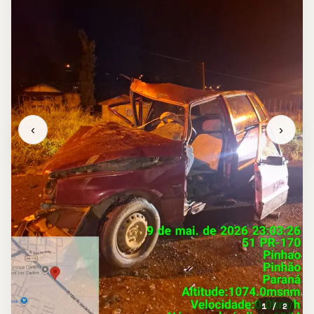
‹
›
1 / 2