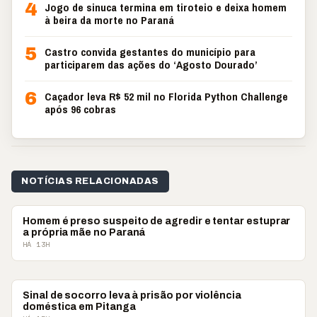
4
Jogo de sinuca termina em tiroteio e deixa homem
à beira da morte no Paraná
5
Castro convida gestantes do município para
participarem das ações do ‘Agosto Dourado’
6
Caçador leva R$ 52 mil no Florida Python Challenge
após 96 cobras
NOTÍCIAS RELACIONADAS
POLICIAL
Homem é preso suspeito de agredir e tentar estuprar
a própria mãe no Paraná
HÁ 13H
POLICIAL
Sinal de socorro leva à prisão por violência
doméstica em Pitanga