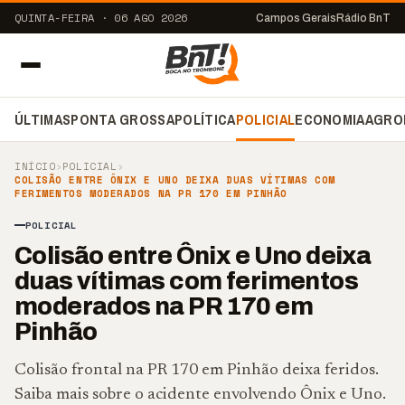
QUINTA-FEIRA · 06 AGO 2026
Campos Gerais
Rádio BnT
ÚLTIMAS
PONTA GROSSA
POLÍTICA
POLICIAL
ECONOMIA
AGRO
INÍCIO
›
POLICIAL
›
COLISÃO ENTRE ÔNIX E UNO DEIXA DUAS VÍTIMAS COM
FERIMENTOS MODERADOS NA PR 170 EM PINHÃO
POLICIAL
Colisão entre Ônix e Uno deixa
duas vítimas com ferimentos
moderados na PR 170 em
Pinhão
Colisão frontal na PR 170 em Pinhão deixa feridos.
Saiba mais sobre o acidente envolvendo Ônix e Uno.