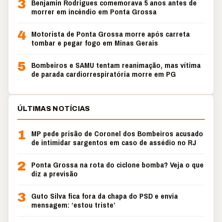
3
Benjamin Rodrigues comemorava 5 anos antes de
morrer em incêndio em Ponta Grossa
4
Motorista de Ponta Grossa morre após carreta
tombar e pegar fogo em Minas Gerais
5
Bombeiros e SAMU tentam reanimação, mas vítima
de parada cardiorrespiratória morre em PG
ÚLTIMAS NOTÍCIAS
1
MP pede prisão de Coronel dos Bombeiros acusado
de intimidar sargentos em caso de assédio no RJ
2
Ponta Grossa na rota do ciclone bomba? Veja o que
diz a previsão
3
Guto Silva fica fora da chapa do PSD e envia
mensagem: ‘estou triste’