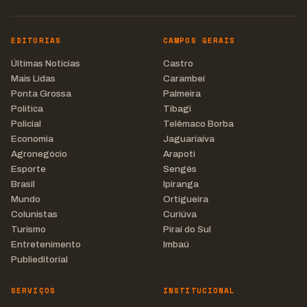
EDITORIAS
CAMPOS GERAIS
Últimas Notícias
Castro
Mais Lidas
Carambeí
Ponta Grossa
Palmeira
Política
Tibagi
Policial
Telêmaco Borba
Economia
Jaguariaíva
Agronegócio
Arapoti
Esporte
Sengés
Brasil
Ipiranga
Mundo
Ortigueira
Colunistas
Curiúva
Turismo
Piraí do Sul
Entretenimento
Imbaú
Publieditorial
SERVIÇOS
INSTITUCIONAL