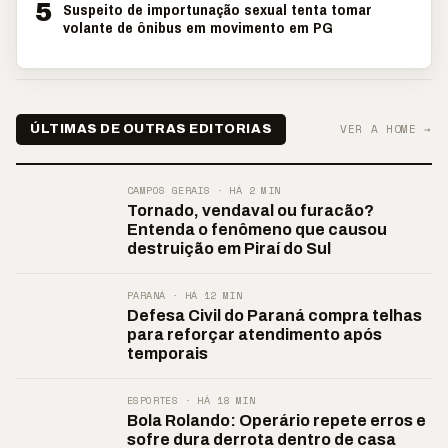
5
Suspeito de importunação sexual tenta tomar
volante de ônibus em movimento em PG
VER A HOME →
ÚLTIMAS DE OUTRAS EDITORIAS
CAMPOS GERAIS · HÁ 2 MIN
Tornado, vendaval ou furacão?
Entenda o fenômeno que causou
destruição em Piraí do Sul
PARANÁ · HÁ 12 MIN
Defesa Civil do Paraná compra telhas
para reforçar atendimento após
temporais
ESPORTES · HÁ 18 MIN
Bola Rolando: Operário repete erros e
sofre dura derrota dentro de casa