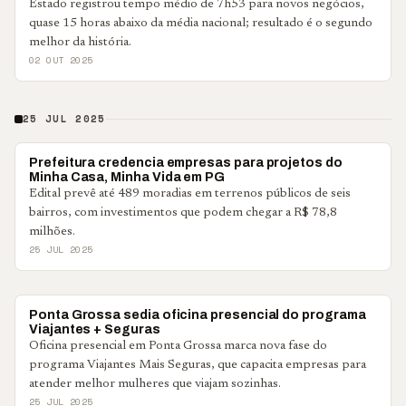
Estado registrou tempo médio de 7h53 para novos negócios,
quase 15 horas abaixo da média nacional; resultado é o segundo
melhor da história.
02 OUT 2025
25 JUL 2025
PONTA GROSSA
Prefeitura credencia empresas para projetos do
Minha Casa, Minha Vida em PG
Edital prevê até 489 moradias em terrenos públicos de seis
bairros, com investimentos que podem chegar a R$ 78,8
milhões.
25 JUL 2025
PONTA GROSSA
Ponta Grossa sedia oficina presencial do programa
Viajantes + Seguras
Oficina presencial em Ponta Grossa marca nova fase do
programa Viajantes Mais Seguras, que capacita empresas para
atender melhor mulheres que viajam sozinhas.
25 JUL 2025