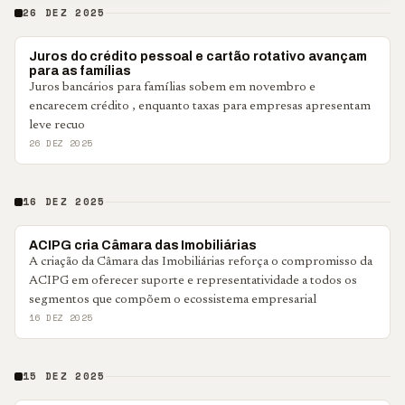
26 DEZ 2025
BRASIL
Juros do crédito pessoal e cartão rotativo avançam
para as famílias
Juros bancários para famílias sobem em novembro e
encarecem crédito , enquanto taxas para empresas apresentam
leve recuo
26 DEZ 2025
16 DEZ 2025
PONTA GROSSA
ACIPG cria Câmara das Imobiliárias
A criação da Câmara das Imobiliárias reforça o compromisso da
ACIPG em oferecer suporte e representatividade a todos os
segmentos que compõem o ecossistema empresarial
16 DEZ 2025
15 DEZ 2025