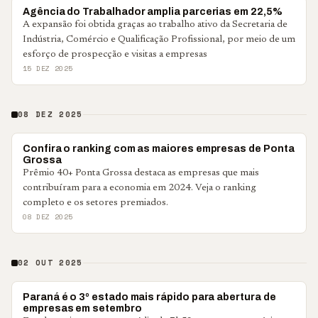
PONTA GROSSA
Agência do Trabalhador amplia parcerias em 22,5%
A expansão foi obtida graças ao trabalho ativo da Secretaria de
Indústria, Comércio e Qualificação Profissional, por meio de um
esforço de prospecção e visitas a empresas
15 DEZ 2025
08 DEZ 2025
PONTA GROSSA
Confira o ranking com as maiores empresas de Ponta
Grossa
Prêmio 40+ Ponta Grossa destaca as empresas que mais
contribuíram para a economia em 2024. Veja o ranking
completo e os setores premiados.
08 DEZ 2025
02 OUT 2025
PARANÁ
Paraná é o 3º estado mais rápido para abertura de
empresas em setembro