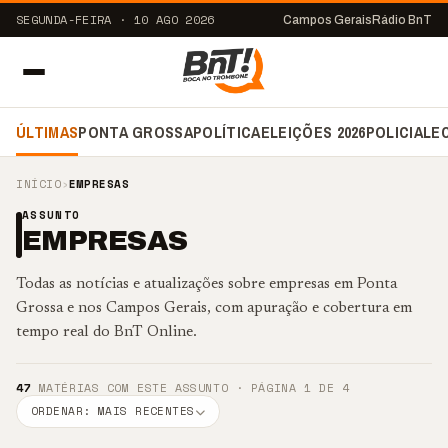
SEGUNDA-FEIRA · 10 AGO 2026
Campos Gerais
Rádio BnT
ÚLTIMAS
PONTA GROSSA
POLÍTICA
ELEIÇÕES 2026
POLICIAL
E
INÍCIO
›
EMPRESAS
ASSUNTO
EMPRESAS
Todas as notícias e atualizações sobre empresas em Ponta
Grossa e nos Campos Gerais, com apuração e cobertura em
tempo real do BnT Online.
47
MATÉRIAS COM ESTE ASSUNTO · PÁGINA 1 DE 4
ORDENAR: MAIS RECENTES