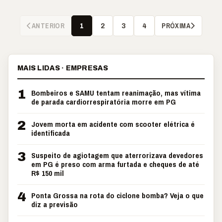
ANTERIOR
PRÓXIMA
1
2
3
4
MAIS LIDAS · EMPRESAS
1
Bombeiros e SAMU tentam reanimação, mas vítima
de parada cardiorrespiratória morre em PG
2
Jovem morta em acidente com scooter elétrica é
identificada
3
Suspeito de agiotagem que aterrorizava devedores
em PG é preso com arma furtada e cheques de até
R$ 150 mil
4
Ponta Grossa na rota do ciclone bomba? Veja o que
diz a previsão