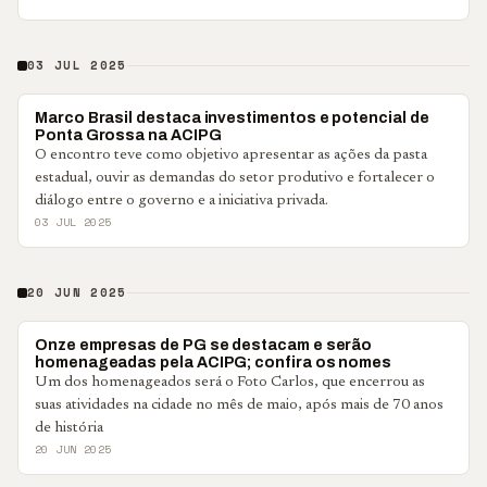
03 JUL 2025
PONTA GROSSA
Marco Brasil destaca investimentos e potencial de
Ponta Grossa na ACIPG
O encontro teve como objetivo apresentar as ações da pasta
estadual, ouvir as demandas do setor produtivo e fortalecer o
diálogo entre o governo e a iniciativa privada.
03 JUL 2025
20 JUN 2025
ECONOMIA
Onze empresas de PG se destacam e serão
homenageadas pela ACIPG; confira os nomes
Um dos homenageados será o Foto Carlos, que encerrou as
suas atividades na cidade no mês de maio, após mais de 70 anos
de história
20 JUN 2025