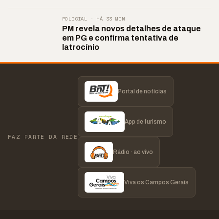
POLICIAL · HÁ 33 MIN
PM revela novos detalhes de ataque
em PG e confirma tentativa de
latrocínio
Portal de notícias
App de turismo
FAZ PARTE DA REDE
Rádio · ao vivo
Viva os Campos Gerais