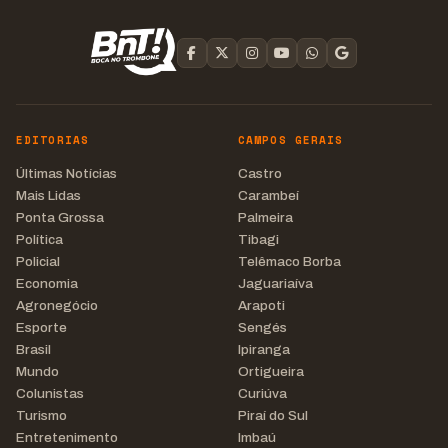
EDITORIAS
CAMPOS GERAIS
Últimas Notícias
Castro
Mais Lidas
Carambeí
Ponta Grossa
Palmeira
Política
Tibagi
Policial
Telêmaco Borba
Economia
Jaguariaíva
Agronegócio
Arapoti
Esporte
Sengés
Brasil
Ipiranga
Mundo
Ortigueira
Colunistas
Curiúva
Turismo
Piraí do Sul
Entretenimento
Imbaú