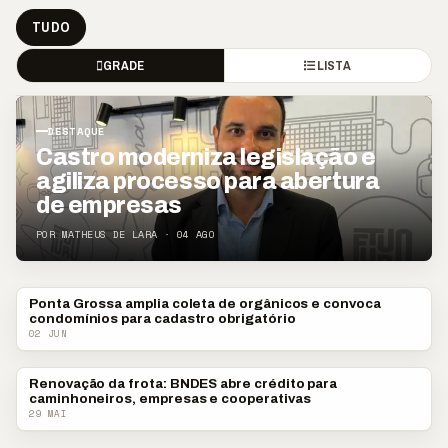
TUDO
GRADE
LISTA
DESTAQUE
Castro moderniza legislação e
agiliza processo para abertura
de empresas
POR MATHEUS DE LARA · 04 AGO
Ponta Grossa amplia coleta de orgânicos e convoca
PONTA GROSSA
condomínios para cadastro obrigatório
02 JUN
Renovação da frota: BNDES abre crédito para
ECONOMIA
caminhoneiros, empresas e cooperativas
29 MAI