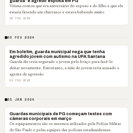
guarda” e agredir esposa em PG
Vítima contou que era aniversário do esposo e do filho e que ele
estaria fazendo um churrasco e estava bebendo muito
14 FEV 2024
03 FEV 2024
#VCCOMABNT
Em boletim, guarda municipal nega que tenha
agredido jovem com autismo na UPA Santana
Guarda diz teria segurado o jovem pelo braço para fazê-lo
deitar novamente. Entretanto, a mãe do jovem teria acusado o
agente de agressão
03 FEV 2024
31 JAN 2024
PONTA GROSSA
Guardas municipais de PG começam testes com
câmeras corporais em março
Os equipamentos são os mesmos utilizados pela Polícia Militar
de São Paulo e pelas equipes das polícias estadunidenses.