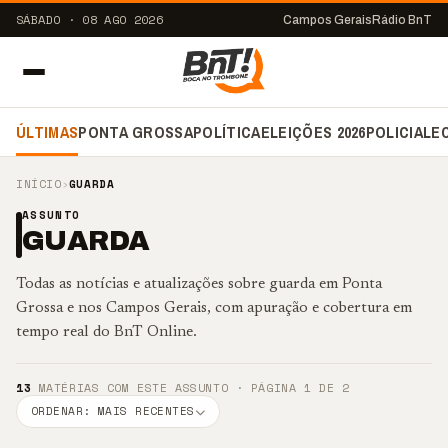
SÁBADO · 08 AGO 2026
Campos Gerais
Rádio BnT
ÚLTIMAS
PONTA GROSSA
POLÍTICA
ELEIÇÕES 2026
POLICIAL
E
INÍCIO
›
GUARDA
ASSUNTO
GUARDA
Todas as notícias e atualizações sobre guarda em Ponta
Grossa e nos Campos Gerais, com apuração e cobertura em
tempo real do BnT Online.
13
MATÉRIAS COM ESTE ASSUNTO · PÁGINA 1 DE 2
ORDENAR: MAIS RECENTES