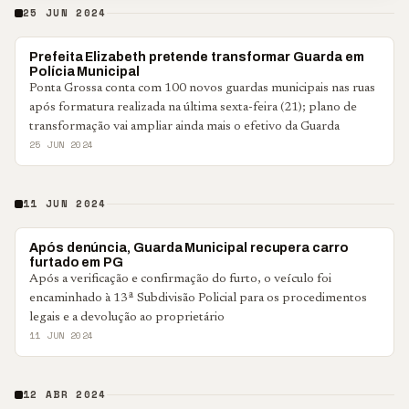
25 JUN 2024
PONTA GROSSA
Prefeita Elizabeth pretende transformar Guarda em
Polícia Municipal
Ponta Grossa conta com 100 novos guardas municipais nas ruas
após formatura realizada na última sexta-feira (21); plano de
transformação vai ampliar ainda mais o efetivo da Guarda
25 JUN 2024
11 JUN 2024
POLICIAL
Após denúncia, Guarda Municipal recupera carro
furtado em PG
Após a verificação e confirmação do furto, o veículo foi
encaminhado à 13ª Subdivisão Policial para os procedimentos
legais e a devolução ao proprietário
11 JUN 2024
12 ABR 2024