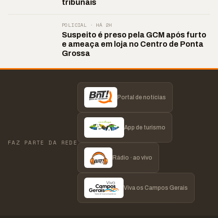
tribunais
POLICIAL · HÁ 2H
Suspeito é preso pela GCM após furto
e ameaça em loja no Centro de Ponta
Grossa
Portal de notícias
App de turismo
FAZ PARTE DA REDE
Rádio · ao vivo
Viva os Campos Gerais