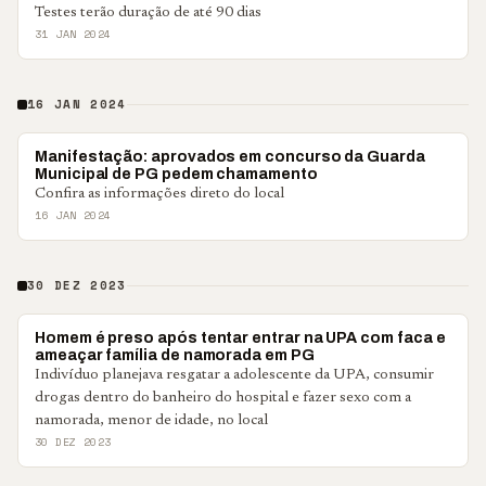
Testes terão duração de até 90 dias
31 JAN 2024
16 JAN 2024
PONTA GROSSA
Manifestação: aprovados em concurso da Guarda
Municipal de PG pedem chamamento
Confira as informações direto do local
16 JAN 2024
30 DEZ 2023
POLICIAL
Homem é preso após tentar entrar na UPA com faca e
ameaçar família de namorada em PG
Indivíduo planejava resgatar a adolescente da UPA, consumir
drogas dentro do banheiro do hospital e fazer sexo com a
namorada, menor de idade, no local
30 DEZ 2023