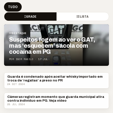
TUDO
GRADE
LISTA
DESTAQUE
Suspeitos fogem ao ver o GAT,
mas ‘esquecem’ sacola com
cocaína em PG
POR IGOR RUGILO · 17 JUL
Guarda é condenado após aceitar whisky importado em
PARANÁ
troca de ‘regalias’ a preso no PR
24 SET 2024
Câmeras registram momento que guarda municipal atira
POLICIAL
contra indivíduo em PG. Veja vídeo
28 JUL 2024