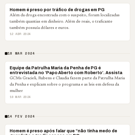
POLICIAL
Homem é preso por tráfico de drogas em PG
Além da droga encontrada com o suspeito, foram localizadas
também quantias em dinheiro. Além de reais, o traficante
também possuía dólares e euros.
12 ABR 2024
18 MAR 2024
COLUNISTAS
Equipe da Patrulha Maria da Penha de PG é
entrevistada no ‘Papo Aberto com Roberto’. Assista
GCMs Gracieli, Rubens e Claudia fazem parte da Patrulha Maria
da Penha e explicam sobre o programa e as leis em defesa da
mulher
18 MAR 2024
14 FEV 2024
POLICIAL
Homem é preso após falar que “não tinha medo de