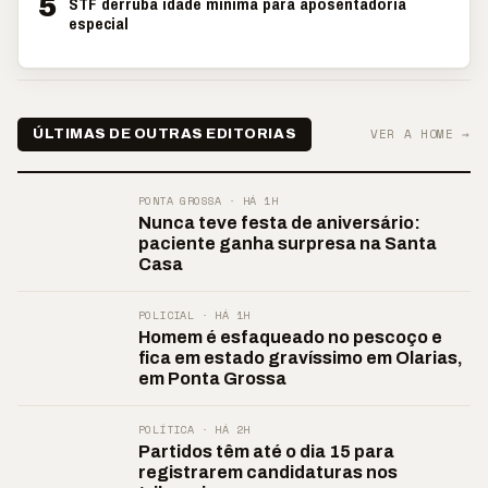
5
STF derruba idade mínima para aposentadoria
especial
VER A HOME →
ÚLTIMAS DE OUTRAS EDITORIAS
PONTA GROSSA · HÁ 1H
Nunca teve festa de aniversário:
paciente ganha surpresa na Santa
Casa
POLICIAL · HÁ 1H
Homem é esfaqueado no pescoço e
fica em estado gravíssimo em Olarias,
em Ponta Grossa
POLÍTICA · HÁ 2H
Partidos têm até o dia 15 para
registrarem candidaturas nos