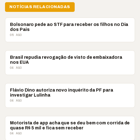
NOTÍCIAS RELACIONADAS
BRASIL
Bolsonaro pede ao STF para receber os filhos no Dia
dos Pais
05 AGO
BRASIL
Brasil repudia revogação de visto de embaixadora
nos EUA
04 AGO
BRASIL
Flávio Dino autoriza novo inquérito da PF para
investigar Lulinha
04 AGO
BRASIL
Motorista de app acha que se deu bem com corrida de
quase R$ 5 mil e fica sem receber
04 AGO