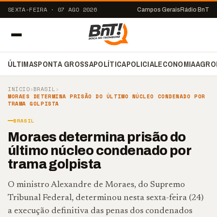
SEXTA-FEIRA · 07 AGO 2026
Campos Gerais
Rádio BnT
ÚLTIMAS
PONTA GROSSA
POLÍTICA
POLICIAL
ECONOMIA
AGRO
INÍCIO
›
BRASIL
›
MORAES DETERMINA PRISÃO DO ÚLTIMO NÚCLEO CONDENADO POR
TRAMA GOLPISTA
BRASIL
Moraes determina prisão do
último núcleo condenado por
trama golpista
O ministro Alexandre de Moraes, do Supremo
Tribunal Federal, determinou nesta sexta-feira (24)
a execução definitiva das penas dos condenados