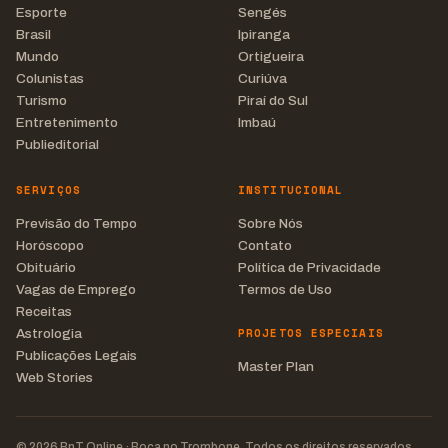
Esporte
Sengés
Brasil
Ipiranga
Mundo
Ortigueira
Colunistas
Curiúva
Turismo
Piraí do Sul
Entretenimento
Imbaú
Publieditorial
SERVIÇOS
INSTITUCIONAL
Previsão do Tempo
Sobre Nós
Horóscopo
Contato
Obituário
Política de Privacidade
Vagas de Emprego
Termos de Uso
Receitas
PROJETOS ESPECIAIS
Astrologia
Publicações Legais
Master Plan
Web Stories
© 2026 BnT Online · Boca no Trombone. Todos os direitos reservados.