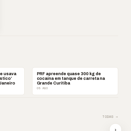
POLICIAL
ue usava
PRF apreende quase 300 kg de
stico’
cocaína em tanque de carreta na
 Janeiro
Grande Curitiba
05 AGO
TODAS →
ova?
📢 TRABALHO INFANTIL
📢 Ag
tra
É VIOLAÇÃO DE
e impu
›