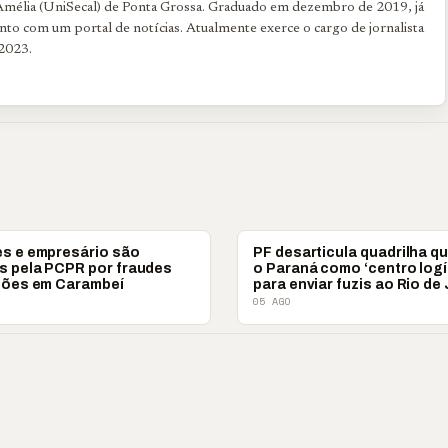
 Amélia (UniSecal) de Ponta Grossa. Graduado em dezembro de 2019, já
to com um portal de notícias. Atualmente exerce o cargo de jornalista
2023.
POLICIAL
es e empresário são
PF desarticula quadrilha q
s pela PCPR por fraudes
o Paraná como ‘centro logí
ações em Carambeí
para enviar fuzis ao Rio de
05 AGO
 ‘nunca vai
📢 Coral Maestro
🔥 Acusação sem pr
ecer comigo’ pode
Paulino retorna após
Laudos apontam ou