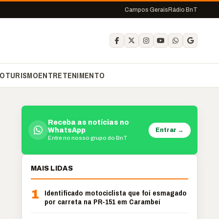
Campos Gerais
Rádio BnT
O
TURISMO
ENTRETENIMENTO
Receba as notícias no
Entrar →
WhatsApp
Entre no nosso grupo do BnT
MAIS LIDAS
1
Identificado motociclista que foi esmagado
por carreta na PR-151 em Carambeí