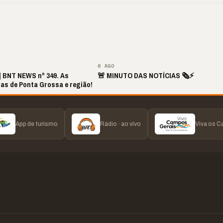
r caro”
longo hiato
realidade
▶
▶
▶
▶
6 AGO
 | BNT NEWS nº 349. As
🚨 MINUTO DAS NOTÍCIAS 🗞️⚡
ias de Ponta Grossa e região!
App de turismo
Rádio · ao vivo
Viva os 