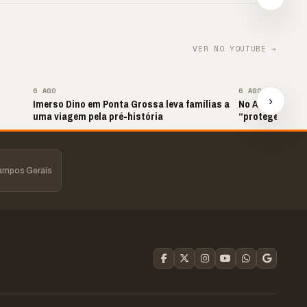
DIREITOS
📢⚽ GOL DA VITÓRIA
contr
▶
▶
▶
VER NO YOUTUBE →
▶
6 AGO
6 AGO
›
Imerso Dino em Ponta Grossa leva famílias a
No Agroleite, M
uma viagem pela pré-história
“proteger o Par
Campos Gerais