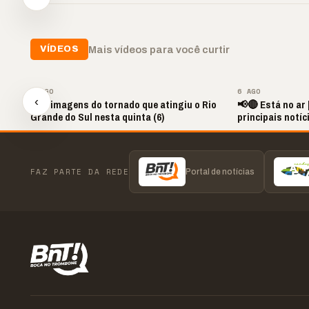
o diferencial nas vendas
oração
custa
▶
▶
▶
Mais vídeos para você curtir
VÍDEOS
▶
7 AGO
6 AGO
‹
Veja imagens do tornado que atingiu o Rio
📢🔴 Está no ar
Grande do Sul nesta quinta (6)
principais notíc
FAZ PARTE DA REDE
Portal de notícias