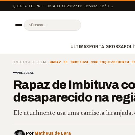
QUINTA-FEIRA · 06 AGO 2026
Ponta Grossa
15
°C
☁️
⌕
ÚLTIMAS
PONTA GROSSA
POLÍ
INÍCIO
›
POLICIAL
›
RAPAZ DE IMBITUVA COM ESQUIZOFRENIA E
POLICIAL
Rapaz de Imbituva co
desaparecido na reg
Ele atualmente usa uma camiseta laranjada, ca
Por
Matheus de Lara