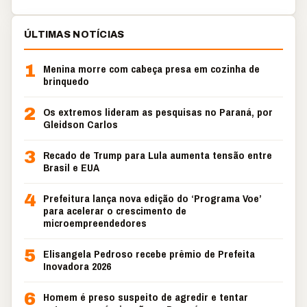
ÚLTIMAS NOTÍCIAS
1
Menina morre com cabeça presa em cozinha de
brinquedo
2
Os extremos lideram as pesquisas no Paraná, por
Gleidson Carlos
3
Recado de Trump para Lula aumenta tensão entre
Brasil e EUA
4
Prefeitura lança nova edição do ‘Programa Voe’
para acelerar o crescimento de
microempreendedores
5
Elisangela Pedroso recebe prêmio de Prefeita
Inovadora 2026
6
Homem é preso suspeito de agredir e tentar