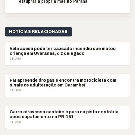
estuprar a própria mãe no Paraná
NOTÍCIAS RELACIONADAS
POLICIAL
Vela acesa pode ter causado incêndio que matou
criança em Uvaranas, diz delegado
01 AGO
POLICIAL
PM apreende drogas e encontra motocicleta com
sinais de adulteração em Carambeí
01 AGO
POLICIAL
Carro atravessa canteiro e para na pista contrária
após capotamento na PR-151
01 AGO