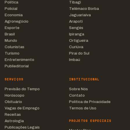
Política
Tibagi
Policial
Telêmaco Borba
Economia
Jaguariaíva
Agronegócio
Arapoti
Esporte
Sengés
Brasil
Ipiranga
Mundo
Ortigueira
Colunistas
Curiúva
Turismo
Piraí do Sul
Entretenimento
Imbaú
Publieditorial
SERVIÇOS
INSTITUCIONAL
Previsão do Tempo
Sobre Nós
Horóscopo
Contato
Obituário
Política de Privacidade
Vagas de Emprego
Termos de Uso
Receitas
PROJETOS ESPECIAIS
Astrologia
Publicações Legais