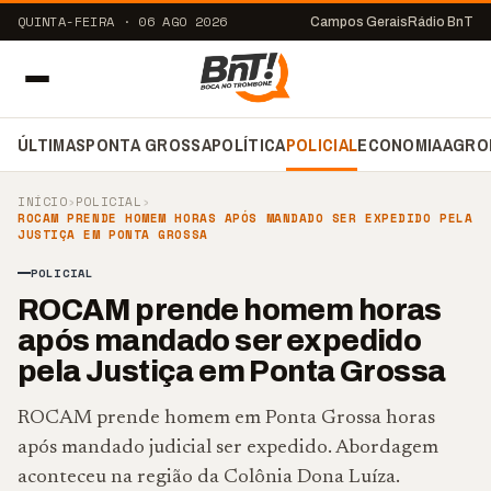
QUINTA-FEIRA · 06 AGO 2026
Campos Gerais
Rádio BnT
ÚLTIMAS
PONTA GROSSA
POLÍTICA
POLICIAL
ECONOMIA
AGRO
INÍCIO
›
POLICIAL
›
ROCAM PRENDE HOMEM HORAS APÓS MANDADO SER EXPEDIDO PELA
JUSTIÇA EM PONTA GROSSA
POLICIAL
ROCAM prende homem horas
após mandado ser expedido
pela Justiça em Ponta Grossa
ROCAM prende homem em Ponta Grossa horas
após mandado judicial ser expedido. Abordagem
aconteceu na região da Colônia Dona Luíza.