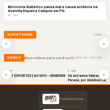
POLICIAL
Motorista diabético passa mal e causa acidente na
Avenida Siqueira Campos em PG
31 JUL
TODAS →
WEB STORIES
📢 Noite de Louvor
🔥 “O ‘nunca vai
📢 Coral 
chega com bênçãos e
acontecer comigo’ pode
Paulino r
‹
›
oração
custar caro”
longo hia
▶
▶
▶
VER NO YOUTUBE →
Mais vídeos para você curtir
VÍDEOS
▶
▶
6 AGO
6 AGO
‹
›
🎙️ BNT ESPORTES | AO VIVO – 05/08/2026
Os extremos lideram as p
Paraná, por Gleidson Carl
Portal de notícias