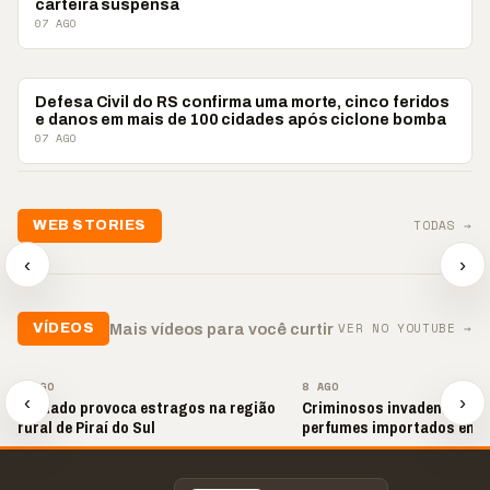
carteira suspensa
07 AGO
BRASIL
Defesa Civil do RS confirma uma morte, cinco feridos
e danos em mais de 100 cidades após ciclone bomba
07 AGO
📢💜 Agosto Lilás
TODAS →
WEB STORIES
reforça combate à
📢 Noite 
violência contra a
🛍️ Atendimento ainda é
chega co
‹
›
mulher
o diferencial nas vendas
oração
▶
▶
▶
VER NO YOUTUBE →
Mais vídeos para você curtir
VÍDEOS
▶
▶
8 AGO
8 AGO
‹
›
Tornado provoca estragos na região
Criminosos invadem loja e
rural de Piraí do Sul
perfumes importados em 