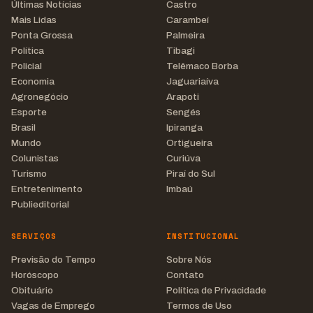
Últimas Notícias
Castro
Mais Lidas
Carambeí
Ponta Grossa
Palmeira
Política
Tibagi
Policial
Telêmaco Borba
Economia
Jaguariaíva
Agronegócio
Arapoti
Esporte
Sengés
Brasil
Ipiranga
Mundo
Ortigueira
Colunistas
Curiúva
Turismo
Piraí do Sul
Entretenimento
Imbaú
Publieditorial
SERVIÇOS
INSTITUCIONAL
Previsão do Tempo
Sobre Nós
Horóscopo
Contato
Obituário
Política de Privacidade
Vagas de Emprego
Termos de Uso