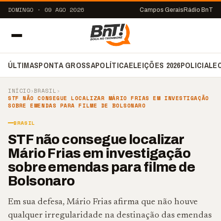
DOMINGO · 09 AGO 2026
Campos Gerais
Rádio BnT
ÚLTIMAS
PONTA GROSSA
POLÍTICA
ELEIÇÕES 2026
POLICIAL
E
INÍCIO
›
BRASIL
›
STF NÃO CONSEGUE LOCALIZAR MÁRIO FRIAS EM INVESTIGAÇÃO
SOBRE EMENDAS PARA FILME DE BOLSONARO
BRASIL
STF não consegue localizar
Mário Frias em investigação
sobre emendas para filme de
Bolsonaro
Em sua defesa, Mário Frias afirma que não houve
qualquer irregularidade na destinação das emendas