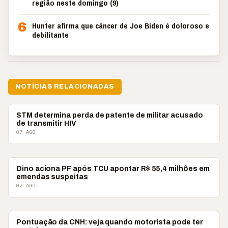
região neste domingo (9)
6
Hunter afirma que câncer de Joe Biden é doloroso e
debilitante
NOTÍCIAS RELACIONADAS
BRASIL
STM determina perda de patente de militar acusado
de transmitir HIV
07 AGO
BRASIL
Dino aciona PF após TCU apontar R$ 55,4 milhões em
emendas suspeitas
07 AGO
BRASIL
Pontuação da CNH: veja quando motorista pode ter