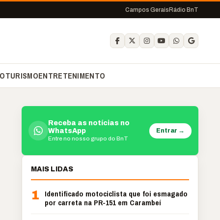
Campos Gerais
Rádio BnT
O
TURISMO
ENTRETENIMENTO
Receba as notícias no
Entrar →
WhatsApp
Entre no nosso grupo do BnT
MAIS LIDAS
1
Identificado motociclista que foi esmagado
por carreta na PR-151 em Carambeí