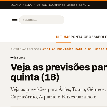
QUINTA-FEIRA · 06 AGO 2026
Ponta Grossa
16
°C
☁️
⌕
ÚLTIMAS
PONTA GROSSA
POLÍ
INÍCIO
›
ASTROLOGIA
›
VEJA AS PREVISÕES PARA O SEU SIGNO 
ÚLTIMAS
Veja as previsões par
quinta (16)
Veja as previsões para Áries, Touro, Gêmeos, 
Capricórnio, Aquário e Peixes para hoje