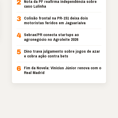
2
Nota da PF reafirma independência sobre
caso Lulinha
3
Colisão frontal na PR-151 deixa dois
motoristas feridos em Jaguariaíva
4
Sebrae/PR conecta startups ao
agronegócio no Agroleite 2026
5
Dino trava julgamento sobre jogos de azar
e cobra ação contra bets
6
Fim da Novela: Vinicius Júnior renova com o
Real Madrid