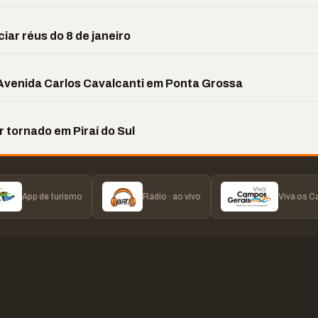
iar réus do 8 de janeiro
a Avenida Carlos Cavalcanti em Ponta Grossa
 tornado em Piraí do Sul
App de turismo
Rádio · ao vivo
Viva os 