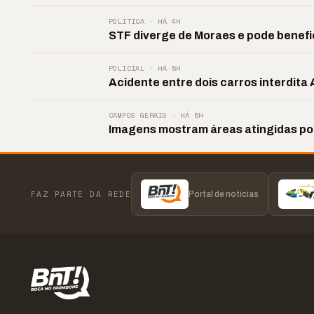
POLÍTICA · HÁ 4H
STF diverge de Moraes e pode benefic
POLICIAL · HÁ 5H
Acidente entre dois carros interdit
CAMPOS GERAIS · HÁ 5H
Imagens mostram áreas atingidas por
FAZ PARTE DA REDE
Portal de notícias