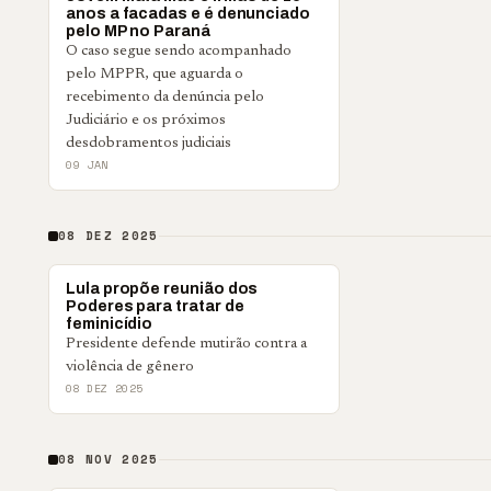
anos a facadas e é denunciado
pelo MP no Paraná
O caso segue sendo acompanhado
pelo MPPR, que aguarda o
recebimento da denúncia pelo
Judiciário e os próximos
desdobramentos judiciais
09 JAN
08 DEZ 2025
POLÍTICA
Lula propõe reunião dos
Poderes para tratar de
feminicídio
Presidente defende mutirão contra a
violência de gênero
08 DEZ 2025
08 NOV 2025