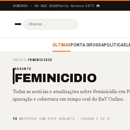
DOMINGO · 09 AGO 2026
Ponta Grossa
16
°C
🌦️
⌕
ÚLTIMAS
PONTA GROSSA
POLÍTICA
EL
INÍCIO
›
FEMINICIDIO
ASSUNTO
FEMINICIDIO
Todas as notícias e atualizações sobre Feminicidio em
apuração e cobertura em tempo real do BnT Online.
72
MATÉRIAS COM ESTE ASSUNTO · PÁGINA 1 DE 6