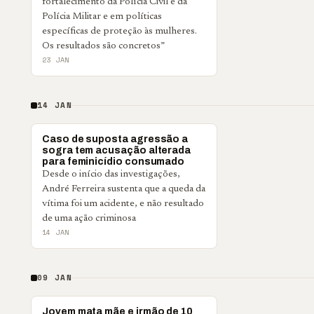
fortalecimento da Polícia Civil e da
Polícia Militar e em políticas
específicas de proteção às mulheres.
Os resultados são concretos”
23 JAN
14 JAN
▶
PONTA GROSSA
Caso de suposta agressão a
sogra tem acusação alterada
para feminicídio consumado
Desde o início das investigações,
André Ferreira sustenta que a queda da
vítima foi um acidente, e não resultado
de uma ação criminosa
14 JAN
09 JAN
PARANÁ
Jovem mata mãe e irmão de 10