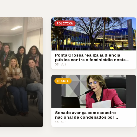
POLÍTICA
Ponta Grossa realiza audiência
pública contra o feminicídio nesta
quarta
03 JUN
BRASIL
Senado avança com cadastro
nacional de condenados por
violência contra a mulher
15 ABR