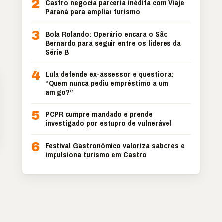
2
Castro negocia parceria inédita com Viaje
Paraná para ampliar turismo
3
Bola Rolando: Operário encara o São
Bernardo para seguir entre os líderes da
Série B
4
Lula defende ex-assessor e questiona:
“Quem nunca pediu empréstimo a um
amigo?”
5
PCPR cumpre mandado e prende
investigado por estupro de vulnerável
6
Festival Gastronômico valoriza sabores e
impulsiona turismo em Castro