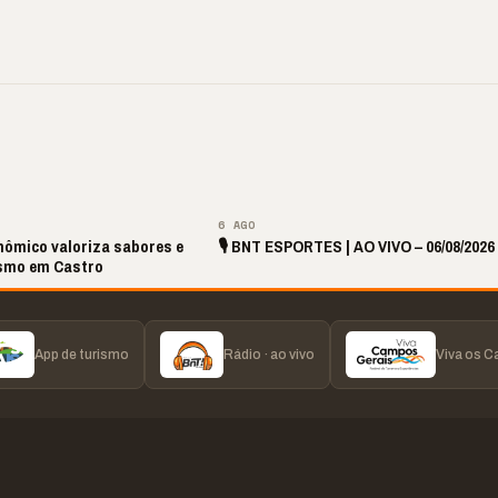
 ‘nunca vai
📢 Coral Maestro
🔥 Acusação sem pr
ecer comigo’ pode
Paulino retorna após
Laudos apontam ou
r caro”
longo hiato
realidade
▶
▶
▶
▶
6 AGO
nômico valoriza sabores e
🎙️ BNT ESPORTES | AO VIVO – 06/08/2026
ismo em Castro
App de turismo
Rádio · ao vivo
Viva os 