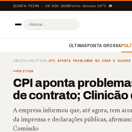
QUINTA-FEIRA · 06 AGO 2026
Ponta Grossa
18
°C
🌦️
⌕
ÚLTIMAS
PONTA GROSSA
POLÍ
INÍCIO
›
POLÍTICA
›
CPI APONTA PROBLEMAS NO CRAR E SUGERE
POLÍTICA
CPI aponta problema
de contrato; Clinicão 
A empresa informou que, até agora, tem a
da imprensa e declarações públicas, afirma
Comissão