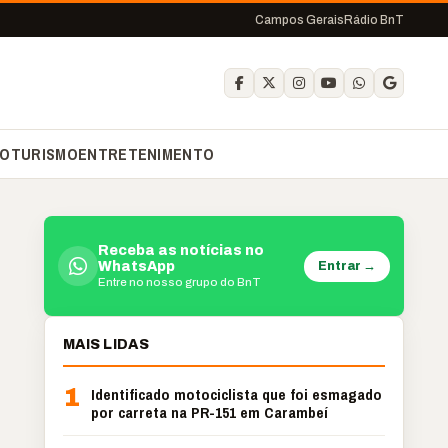
Campos Gerais
Rádio BnT
O
TURISMO
ENTRETENIMENTO
Receba as notícias no
Entrar →
WhatsApp
Entre no nosso grupo do BnT
MAIS LIDAS
1
Identificado motociclista que foi esmagado
por carreta na PR-151 em Carambeí