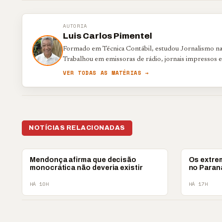
AUTORIA
Luis Carlos Pimentel
Formado em Técnica Contábil, estudou Jornalismo na 
Trabalhou em emissoras de rádio, jornais impressos 
VER TODAS AS MATÉRIAS →
NOTÍCIAS RELACIONADAS
POLÍTICA
POLÍTICA
Mendonça afirma que decisão
Os extre
monocrática não deveria existir
no Paraná
HÁ 10H
HÁ 17H