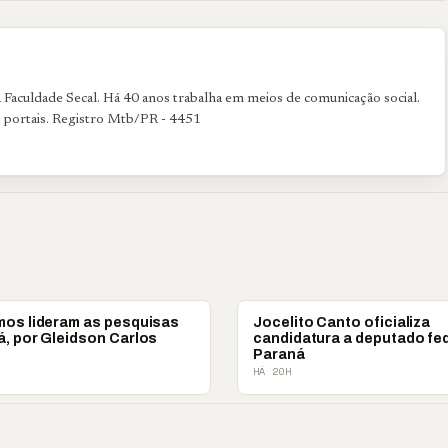
Faculdade Secal. Há 40 anos trabalha em meios de comunicação social.
e portais. Registro Mtb/PR - 4451
POLÍTICA
mos lideram as pesquisas
Jocelito Canto oficializa
, por Gleidson Carlos
candidatura a deputado fed
Paraná
HÁ 20H