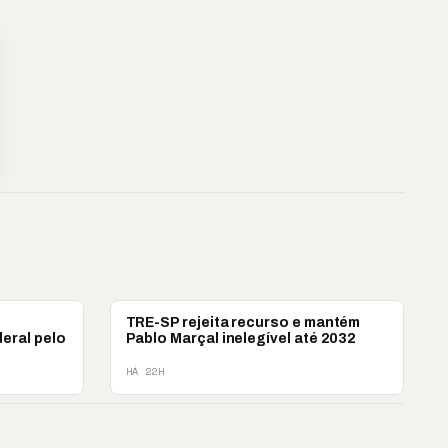
POLÍTICA
TRE-SP rejeita recurso e mantém
eral pelo
Pablo Marçal inelegível até 2032
HÁ 22H