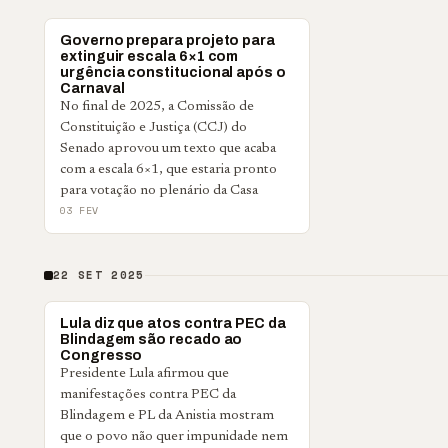
POLÍTICA
Governo prepara projeto para
extinguir escala 6×1 com
urgência constitucional após o
Carnaval
No final de 2025, a Comissão de
Constituição e Justiça (CCJ) do
Senado aprovou um texto que acaba
com a escala 6×1, que estaria pronto
para votação no plenário da Casa
03 FEV
22 SET 2025
POLÍTICA
Lula diz que atos contra PEC da
Blindagem são recado ao
Congresso
Presidente Lula afirmou que
manifestações contra PEC da
Blindagem e PL da Anistia mostram
que o povo não quer impunidade nem