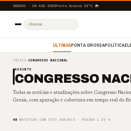
SÁBADO · 08 AGO 2026
Ponta Grossa
16
°C
🌦️
⌕
ÚLTIMAS
PONTA GROSSA
POLÍTICA
EL
INÍCIO
›
CONGRESSO NACIONAL
ASSUNTO
CONGRESSO NAC
Todas as notícias e atualizações sobre Congresso Nac
Gerais, com apuração e cobertura em tempo real do B
48
MATÉRIAS COM ESTE ASSUNTO · PÁGINA 1 DE 4