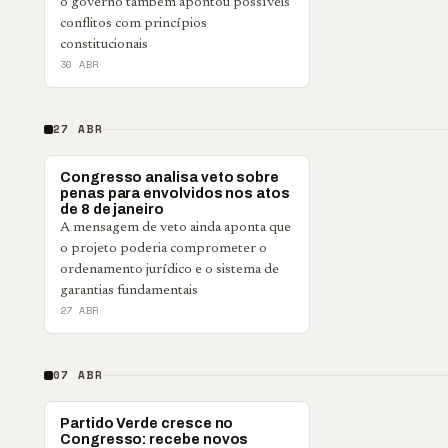
o governo também apontou possíveis
conflitos com princípios
constitucionais
30 ABR
27 ABR
POLÍTICA
Congresso analisa veto sobre
penas para envolvidos nos atos
de 8 de janeiro
A mensagem de veto ainda aponta que
o projeto poderia comprometer o
ordenamento jurídico e o sistema de
garantias fundamentais
27 ABR
07 ABR
POLÍTICA
Partido Verde cresce no
Congresso: recebe novos