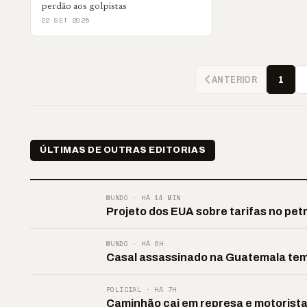
perdão aos golpistas
22 SET 2025
ANTERIOR
1
ÚLTIMAS DE OUTRAS EDITORIAS
MUNDO · HÁ 14 MIN
Projeto dos EUA sobre tarifas no pet
MUNDO · HÁ 6H
Casal assassinado na Guatemala tem
POLICIAL · HÁ 7H
Caminhão cai em represa e motorist