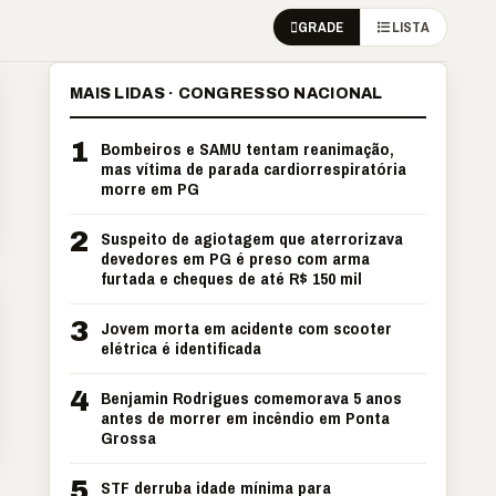
GRADE
LISTA
MAIS LIDAS · CONGRESSO NACIONAL
1
Bombeiros e SAMU tentam reanimação,
mas vítima de parada cardiorrespiratória
morre em PG
2
Suspeito de agiotagem que aterrorizava
devedores em PG é preso com arma
furtada e cheques de até R$ 150 mil
3
Jovem morta em acidente com scooter
elétrica é identificada
4
Benjamin Rodrigues comemorava 5 anos
antes de morrer em incêndio em Ponta
Grossa
5
STF derruba idade mínima para