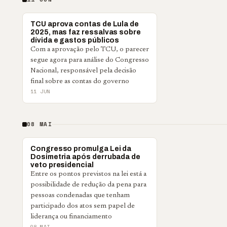
BRASIL
TCU aprova contas de Lula de
2025, mas faz ressalvas sobre
dívida e gastos públicos
Com a aprovação pelo TCU, o parecer
segue agora para análise do Congresso
Nacional, responsável pela decisão
final sobre as contas do governo
11 JUN
08 MAI
POLÍTICA
Congresso promulga Lei da
Dosimetria após derrubada de
veto presidencial
Entre os pontos previstos na lei está a
possibilidade de redução da pena para
pessoas condenadas que tenham
participado dos atos sem papel de
liderança ou financiamento
08 MAI