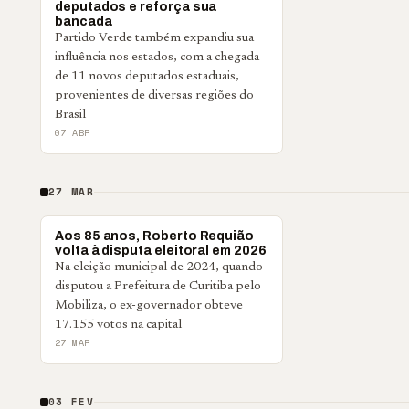
deputados e reforça sua
bancada
Partido Verde também expandiu sua
influência nos estados, com a chegada
de 11 novos deputados estaduais,
provenientes de diversas regiões do
Brasil
07 ABR
27 MAR
POLÍTICA
Aos 85 anos, Roberto Requião
volta à disputa eleitoral em 2026
Na eleição municipal de 2024, quando
disputou a Prefeitura de Curitiba pelo
Mobiliza, o ex-governador obteve
17.155 votos na capital
27 MAR
03 FEV