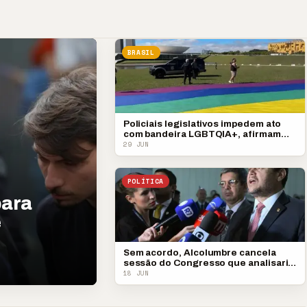
BRASIL
Policiais legislativos impedem ato
com bandeira LGBTQIA+, afirmam
manifestantes
29 JUN
POLÍTICA
para
e
Sem acordo, Alcolumbre cancela
sessão do Congresso que analisaria
vetos presidenciais
18 JUN